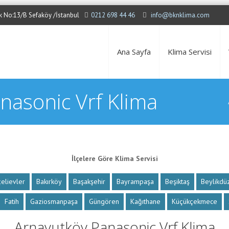
Sok No:13/B Sefaköy /İstanbul
0212 698 44 46
info@bknklima.com
Ana Sayfa
Klima Servisi
nasonic Vrf Klima
İlçelere Göre Klima Servisi
elievler
Bakırköy
Başakşehir
Bayrampaşa
Beşiktaş
Beylikdü
Fatih
Gaziosmanpaşa
Güngören
Kağıthane
Küçükçekmece
Arnavutköy Panasonic Vrf Klima