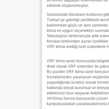
bir konfor sağlayan sistemlerden bir t
edilerek oluşturulmuştur.
Günümüzde klimaların kullanımı gitti
Türkiye’ye getirdiği yeniliklerle ter
bakımından güçlü ve aynı zamanda ek
klima en uygun seçenekleri sunmaktadı
Teknolojinin ilerlemesiyle artık evl
firmaları birbirinden ayıran özellikl
VRF klima ürettiği özel sistemlerle 
VRF klima tamiri konusunda bölgede h
direk olarak VRF sistemleri ile yak
Bu yüzden VRF klima tamir konusund
hizmetimizden yararlanan müşterile
yaşandığında ücretsiz olarak hizmet
hakkında birçok kurumsal ve bireyse
ettiklerinizi bize ulaşarak iletebilir
Vrf Klima Servisi konusunda çözüm or
kampanyalardan yararlanabilirsiniz.