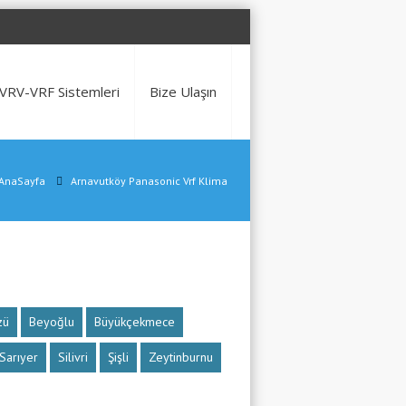
VRV-VRF Sistemleri
Bize Ulaşın
AnaSayfa
Arnavutköy Panasonic Vrf Klima
zü
Beyoğlu
Büyükçekmece
Sarıyer
Silivri
Şişli
Zeytinburnu