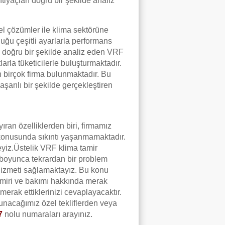
htiyaçları doğru bir şekilde analiz
el çözümler ile klima sektörüne
duğu çeşitli ayarlarla performans
ı doğru bir şekilde analiz eden VRF
arla tüketicilerle buluşturmaktadır.
n birçok firma bulunmaktadır. Bu
aşarılı bir şekilde gerçekleştiren
ran özelliklerden biri, firmamız
 konusunda sıkıntı yaşanmamaktadır.
yiz.Üstelik VRF klima tamir
 boyunca tekrardan bir problem
 hizmeti sağlamaktayız. Bu konu
amiri ve bakımı hakkında merak
 merak ettiklerinizi cevaplayacaktır.
unacağımız özel tekliflerden veya
7
nolu numaraları arayınız.