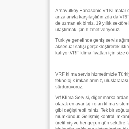
Arnavutköy Panasonic Vrf Klimalar da
arızalarıyla karşılaştığınızda da VRF
de uzman ekibimiz, 19 yıllık sektöre
ulaştırmak için hizmet veriyoruz.
Türkiye genelinde geniş servis ağım
aksesuar satışı gerçekleştirerek ikli
kalıyor.VRF klima fiyatları için size
VRF klima servis hizmetimizle Türki
teknolojik imkanlarımız, uluslararas
sürdürüyoruz.
Vrf Klima Servisi, diğer markalardan 
olarak en avantajlı olan klima sisteml
gibi değiştirebilirsiniz. Tek bir soğ
mümkündür. Gelişmiş kontrol imkanı sa
üretilmiş ve her geçen gün sektöre f