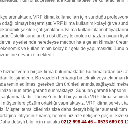
anesidir. Tüm bina çeşitlerinde kullanılabilen ve kullanıcıların i
kçe artmaktadır, VRF klima kullanıcıları için sunduğu profesyon
cih odağı olmayı başarmıştır. VRF klima kullanım kolaylığı ve sun
onomik şekilde çalışmaktadır. Klima kullanıcıların ihtiyaçların
r. Üstelik sunulan bu üst düzey teknoloji cihazları uygun fiyatl
erde ve iş yerlerinde neredeyse mecbur hale gelen klimalar ürete
er ekonomik ve kullanımının kolay bir şekilde yapılmasıdır. Bunu b
hizmetine devam etmektedir.
izmet veren birçok firma bulunmaktadır. Bu firmalardan bizi ayı
ından iletişimdedir. Bu yüzden herhangi bir teknik veya ekipman
a temin edilmesi gereken tüm ürünleri anında sağlayabilmekte
rimize ürünlerde garanti sunmaktayız. Sunulan garanti kapsamı
 sağlanmaktadır. Türkiye’nin dört bir yanında VRF klima servis
l müşterilere çözüm ortaklığı yapmaktayız. VRF klima servisi, t
siniz. Müşteri temsilcilerimiz size daha detaylı bilgiler sunarak tüm
tağına ihtiyacınız varsa, hemen bizimle iletişime geçin. Size s
Daha detaylı bilgi için mutlaka
0212 698 44 46 – 0533 669 03 1