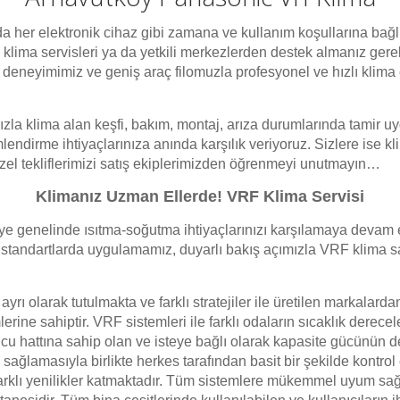
 her elektronik cihaz gibi zamana ve kullanım koşullarına bağlı 
 klima servisleri ya da yetkili merkezlerden destek almanız gerek
l deneyimimiz ve geniş araç filomuzla profesyonel ve hızlı klim
ızla klima alan keşfi, bakım, montaj, arıza durumlarında tamir 
mlendirme ihtiyaçlarınıza anında karşılık veriyoruz. Sizlere ise k
 özel tekliflerimizi satış ekiplerimizden öğrenmeyi unutmayın…
Klimanız Uzman Ellerde! VRF Klima Servisi
ye genelinde ısıtma-soğutma ihtiyaçlarınızı karşılamaya devam
ı standartlarda uygulamamız, duyarlı bakış açımızla VRF klima sa
ayrı olarak tutulmakta ve farklı stratejiler ile üretilen markalar
erine sahiptir. VRF sistemleri ile farklı odaların sıcaklık derecele
utucu hattına sahip olan ve isteye bağlı olarak kapasite gücünün 
ğlamasıyla birlikte herkes tarafından basit bir şekilde kontrol ed
arklı yenilikler katmaktadır. Tüm sistemlere mükemmel uyum sağla