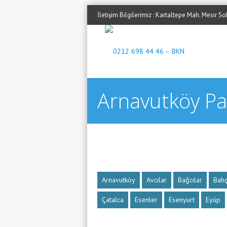
İletişim Bilgilerimiz : Kartaltepe Mah. Mesir 
Arnavutköy Pa
Arnavutköy
Avcılar
Bağcılar
Bahç
Çatalca
Esenler
Esenyurt
Eyüp