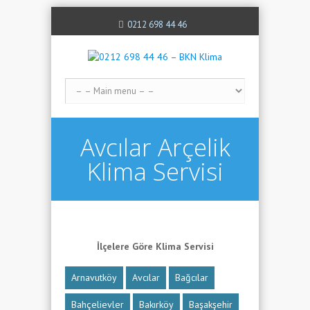
0212 698 44 46
Avcılar Arçelik
Klima Servisi
İlçelere Göre Klima Servisi
Arnavutköy
Avcılar
Bağcılar
Bahçelievler
Bakırköy
Başakşehir