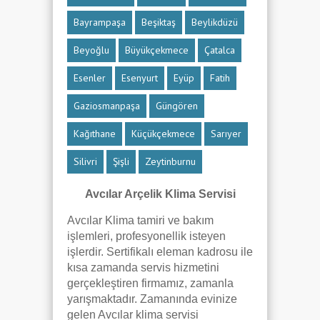
Bayrampaşa
Beşiktaş
Beylikdüzü
Beyoğlu
Büyükçekmece
Çatalca
Esenler
Esenyurt
Eyüp
Fatih
Gaziosmanpaşa
Güngören
Kağıthane
Küçükçekmece
Sarıyer
Silivri
Şişli
Zeytinburnu
Avcılar Arçelik Klima Servisi
Avcılar Klima tamiri ve bakım
işlemleri, profesyonellik isteyen
işlerdir. Sertifikalı eleman kadrosu ile
kısa zamanda servis hizmetini
gerçekleştiren firmamız, zamanla
yarışmaktadır. Zamanında evinize
gelen Avcılar klima servisi