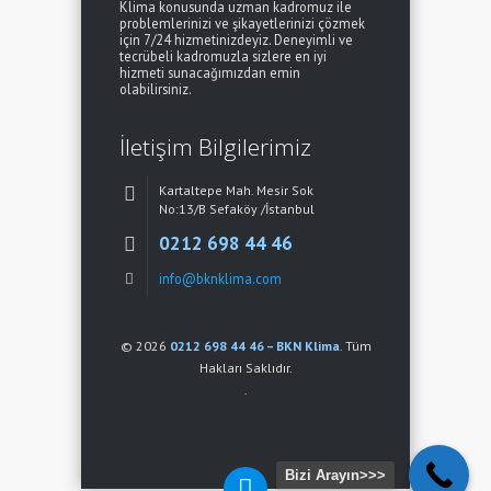
Klima konusunda uzman kadromuz ile
problemlerinizi ve şikayetlerinizi çözmek
için 7/24 hizmetinizdeyiz. Deneyimli ve
tecrübeli kadromuzla sizlere en iyi
hizmeti sunacağımızdan emin
olabilirsiniz.
İletişim Bilgilerimiz
Kartaltepe Mah. Mesir Sok
No:13/B Sefaköy /İstanbul
0212 698 44 46
info@bknklima.com
© 2026
0212 698 44 46 – BKN Klima
. Tüm
Hakları Saklıdır.
.
Bizi Arayın>>>