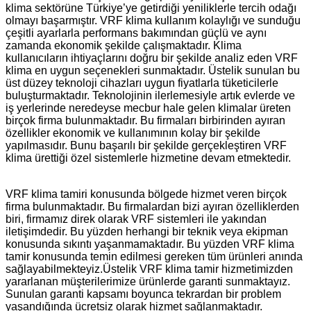
klima sektörüne Türkiye’ye getirdiği yeniliklerle tercih odağı
olmayı başarmıştır. VRF klima kullanım kolaylığı ve sunduğu
çeşitli ayarlarla performans bakımından güçlü ve aynı
zamanda ekonomik şekilde çalışmaktadır. Klima
kullanıcıların ihtiyaçlarını doğru bir şekilde analiz eden VRF
klima en uygun seçenekleri sunmaktadır. Üstelik sunulan bu
üst düzey teknoloji cihazları uygun fiyatlarla tüketicilerle
buluşturmaktadır. Teknolojinin ilerlemesiyle artık evlerde ve
iş yerlerinde neredeyse mecbur hale gelen klimalar üreten
birçok firma bulunmaktadır. Bu firmaları birbirinden ayıran
özellikler ekonomik ve kullanımının kolay bir şekilde
yapılmasıdır. Bunu başarılı bir şekilde gerçekleştiren VRF
klima ürettiği özel sistemlerle hizmetine devam etmektedir.
VRF klima tamiri konusunda bölgede hizmet veren birçok
firma bulunmaktadır. Bu firmalardan bizi ayıran özelliklerden
biri, firmamız direk olarak VRF sistemleri ile yakından
iletişimdedir. Bu yüzden herhangi bir teknik veya ekipman
konusunda sıkıntı yaşanmamaktadır. Bu yüzden VRF klima
tamir konusunda temin edilmesi gereken tüm ürünleri anında
sağlayabilmekteyiz.Üstelik VRF klima tamir hizmetimizden
yararlanan müşterilerimize ürünlerde garanti sunmaktayız.
Sunulan garanti kapsamı boyunca tekrardan bir problem
yaşandığında ücretsiz olarak hizmet sağlanmaktadır.