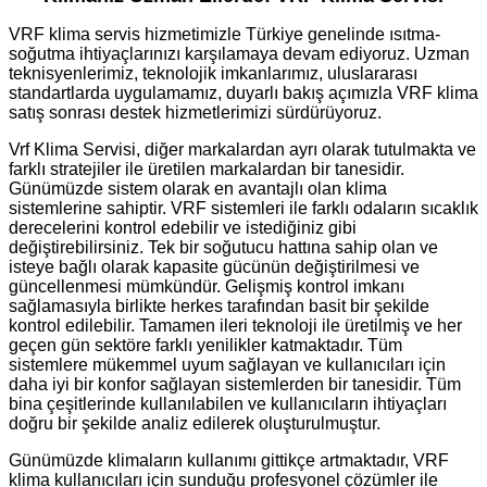
VRF klima servis hizmetimizle Türkiye genelinde ısıtma-
soğutma ihtiyaçlarınızı karşılamaya devam ediyoruz. Uzman
teknisyenlerimiz, teknolojik imkanlarımız, uluslararası
standartlarda uygulamamız, duyarlı bakış açımızla VRF klima
satış sonrası destek hizmetlerimizi sürdürüyoruz.
Vrf Klima Servisi, diğer markalardan ayrı olarak tutulmakta ve
farklı stratejiler ile üretilen markalardan bir tanesidir.
Günümüzde sistem olarak en avantajlı olan klima
sistemlerine sahiptir. VRF sistemleri ile farklı odaların sıcaklık
derecelerini kontrol edebilir ve istediğiniz gibi
değiştirebilirsiniz. Tek bir soğutucu hattına sahip olan ve
isteye bağlı olarak kapasite gücünün değiştirilmesi ve
güncellenmesi mümkündür. Gelişmiş kontrol imkanı
sağlamasıyla birlikte herkes tarafından basit bir şekilde
kontrol edilebilir. Tamamen ileri teknoloji ile üretilmiş ve her
geçen gün sektöre farklı yenilikler katmaktadır. Tüm
sistemlere mükemmel uyum sağlayan ve kullanıcıları için
daha iyi bir konfor sağlayan sistemlerden bir tanesidir. Tüm
bina çeşitlerinde kullanılabilen ve kullanıcıların ihtiyaçları
doğru bir şekilde analiz edilerek oluşturulmuştur.
Günümüzde klimaların kullanımı gittikçe artmaktadır, VRF
klima kullanıcıları için sunduğu profesyonel çözümler ile