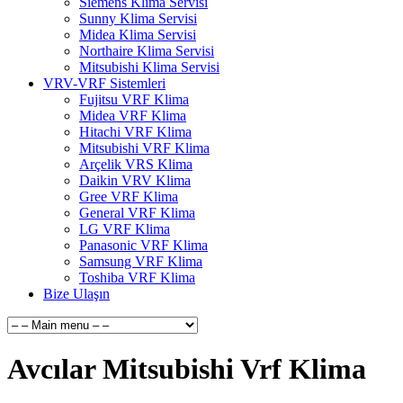
Siemens Klima Servisi
Sunny Klima Servisi
Midea Klima Servisi
Northaire Klima Servisi
Mitsubishi Klima Servisi
VRV-VRF Sistemleri
Fujitsu VRF Klima
Midea VRF Klima
Hitachi VRF Klima
Mitsubishi VRF Klima
Arçelik VRS Klima
Daikin VRV Klima
Gree VRF Klima
General VRF Klima
LG VRF Klima
Panasonic VRF Klima
Samsung VRF Klima
Toshiba VRF Klima
Bize Ulaşın
Avcılar Mitsubishi Vrf Klima