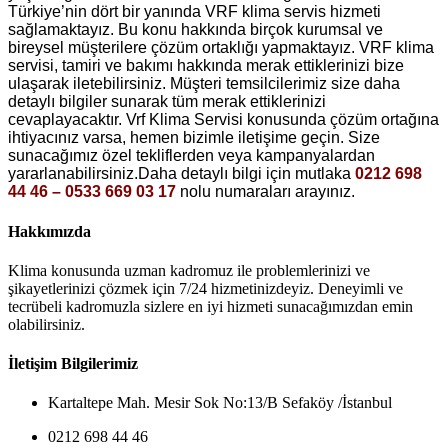
Türkiye’nin dört bir yanında VRF klima servis hizmeti
sağlamaktayız. Bu konu hakkında birçok kurumsal ve
bireysel müşterilere çözüm ortaklığı yapmaktayız. VRF klima
servisi, tamiri ve bakımı hakkında merak ettiklerinizi bize
ulaşarak iletebilirsiniz. Müşteri temsilcilerimiz size daha
detaylı bilgiler sunarak tüm merak ettiklerinizi
cevaplayacaktır. Vrf Klima Servisi konusunda çözüm ortağına
ihtiyacınız varsa, hemen bizimle iletişime geçin. Size
sunacağımız özel tekliflerden veya kampanyalardan
yararlanabilirsiniz.Daha detaylı bilgi için mutlaka
0212 698
44 46 – 0533 669 03 17
nolu numaraları arayınız.
Hakkımızda
Klima konusunda uzman kadromuz ile problemlerinizi ve
şikayetlerinizi çözmek için 7/24 hizmetinizdeyiz. Deneyimli ve
tecrübeli kadromuzla sizlere en iyi hizmeti sunacağımızdan emin
olabilirsiniz.
İletişim Bilgilerimiz
Kartaltepe Mah. Mesir Sok No:13/B Sefaköy /İstanbul
0212 698 44 46