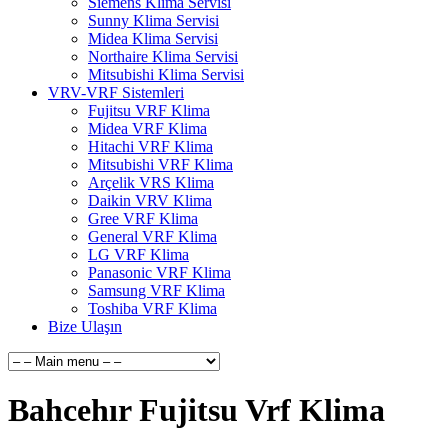
Siemens Klima Servisi
Sunny Klima Servisi
Midea Klima Servisi
Northaire Klima Servisi
Mitsubishi Klima Servisi
VRV-VRF Sistemleri
Fujitsu VRF Klima
Midea VRF Klima
Hitachi VRF Klima
Mitsubishi VRF Klima
Arçelik VRS Klima
Daikin VRV Klima
Gree VRF Klima
General VRF Klima
LG VRF Klima
Panasonic VRF Klima
Samsung VRF Klima
Toshiba VRF Klima
Bize Ulaşın
Bahcehır Fujitsu Vrf Klima