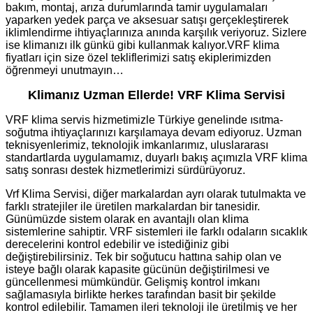
bakım, montaj, arıza durumlarında tamir uygulamaları
yaparken yedek parça ve aksesuar satışı gerçekleştirerek
iklimlendirme ihtiyaçlarınıza anında karşılık veriyoruz. Sizlere
ise klimanızı ilk günkü gibi kullanmak kalıyor.VRF klima
fiyatları için size özel tekliflerimizi satış ekiplerimizden
öğrenmeyi unutmayın…
Klimanız Uzman Ellerde! VRF Klima Servisi
VRF klima servis hizmetimizle Türkiye genelinde ısıtma-
soğutma ihtiyaçlarınızı karşılamaya devam ediyoruz. Uzman
teknisyenlerimiz, teknolojik imkanlarımız, uluslararası
standartlarda uygulamamız, duyarlı bakış açımızla VRF klima
satış sonrası destek hizmetlerimizi sürdürüyoruz.
Vrf Klima Servisi, diğer markalardan ayrı olarak tutulmakta ve
farklı stratejiler ile üretilen markalardan bir tanesidir.
Günümüzde sistem olarak en avantajlı olan klima
sistemlerine sahiptir. VRF sistemleri ile farklı odaların sıcaklık
derecelerini kontrol edebilir ve istediğiniz gibi
değiştirebilirsiniz. Tek bir soğutucu hattına sahip olan ve
isteye bağlı olarak kapasite gücünün değiştirilmesi ve
güncellenmesi mümkündür. Gelişmiş kontrol imkanı
sağlamasıyla birlikte herkes tarafından basit bir şekilde
kontrol edilebilir. Tamamen ileri teknoloji ile üretilmiş ve her