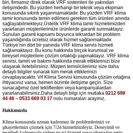
biri, firmamız direk olarak VRF sistemleri ile yakından
iletişimdedir. Bu yüzden herhangi bir teknik veya ekipman
konusunda sıkıntı yaşanmamaktadır. Bu yüzden VRF klima
tamir konusunda temin edilmesi gereken tüm ürünleri anında
sağlayabilmekteyiz.Üstelik VRF klima tamir hizmetimizden
yararlanan müşterilerimize ürünlerde garanti sunmaktayız.
Sunulan garanti kapsamı boyunca tekrardan bir problem
yaşandığında ücretsiz olarak hizmet sağlanmaktadır.
Türkiye’nin dört bir yanında VRF klima servis hizmeti
sağlamaktayız. Bu konu hakkında birçok kurumsal ve
bireysel müşterilere çözüm ortaklığı yapmaktayız. VRF klima
servisi, tamiri ve bakımı hakkında merak ettiklerinizi bize
ulaşarak iletebilirsiniz. Müşteri temsilcilerimiz size daha
detaylı bilgiler sunarak tüm merak ettiklerinizi
cevaplayacaktır. Vrf Klima Servisi konusunda çözüm ortağına
ihtiyacınız varsa, hemen bizimle iletişime geçin. Size
sunacağımız özel tekliflerden veya kampanyalardan
yararlanabilirsiniz.Daha detaylı bilgi için mutlaka
0212 698
44 46 – 0533 669 03 17
nolu numaraları arayınız.
Hakkımızda
Klima konusunda uzman kadromuz ile problemlerinizi ve
şikayetlerinizi çözmek için 7/24 hizmetinizdeyiz. Deneyimli ve
tecrübeli kadromuzla sizlere en iyi hizmeti sunacağımızdan emin