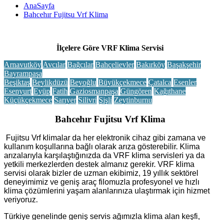
AnaSayfa
Bahcehır Fujitsu Vrf Klima
İlçelere Göre VRF Klima Servisi
Arnavutköy
Avcılar
Bağcılar
Bahçelievler
Bakırköy
Başakşehir
Bayrampaşa
Beşiktaş
Beylikdüzü
Beyoğlu
Büyükçekmece
Çatalca
Esenler
Esenyurt
Eyüp
Fatih
Gaziosmanpaşa
Güngören
Kağıthane
Küçükçekmece
Sarıyer
Silivri
Şişli
Zeytinburnu
Bahcehır Fujitsu Vrf Klima
Fujitsu Vrf klimalar da her elektronik cihaz gibi zamana ve
kullanım koşullarına bağlı olarak arıza gösterebilir. Klima
arızalarıyla karşılaştığınızda da VRF klima servisleri ya da
yetkili merkezlerden destek almanız gerekir. VRF klima
servisi olarak bizler de uzman ekibimiz, 19 yıllık sektörel
deneyimimiz ve geniş araç filomuzla profesyonel ve hızlı
klima çözümlerini yaşam alanlarınıza ulaştırmak için hizmet
veriyoruz.
Türkiye genelinde geniş servis ağımızla klima alan keşfi,