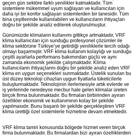
geçen gün sektöre farklı yenilikler katmaktadır. Tüm
sistemlere mükemmel uyum sağlayan ve kullanıcıları için
daha iyi bir konfor sağlayan sistemlerden bir tanesidir. Tüm
bina çeşitlerinde kullanılabilen ve kullanıcıların ihtiyaçları
doğru bir şekilde analiz edilerek oluşturulmuştur.
Günümüzde klimaların kullanımı gittikçe artmaktadır, VRF
klima kullanıcıları için sunduğu profesyonel çözümler ile
klima sektörüne Türkiye’ye getirdiği yeniliklerle tercih odağı
olmayı başarmıştır. VRF klima kullanım kolaylığı ve sunduğu
çeşitli ayarlarla performans bakımından güçlü ve aynı
zamanda ekonomik şekilde çalışmaktadır. Klima
kullanıcıların ihtiyaçlarını doğru bir şekilde analiz eden VRF
klima en uygun seçenekleri sunmaktadır. Üstelik sunulan bu
üst düzey teknoloji cihazları uygun fiyatlarla tüketicilerle
buluşturmaktadır. Teknolojinin ilerlemesiyle artık evlerde ve
iş yerlerinde neredeyse mecbur hale gelen klimalar üreten
birçok firma bulunmaktadır. Bu firmaları birbirinden ayıran
özellikler ekonomik ve kullanımının kolay bir şekilde
yapılmasıdır. Bunu başarılı bir şekilde gerçekleştiren VRF
klima ürettiği özel sistemlerle hizmetine devam etmektedir.
VRF klima tamiri konusunda bölgede hizmet veren birçok
firma bulunmaktadır. Bu firmalardan bizi ayıran özelliklerden