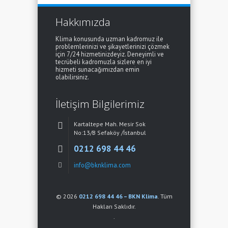
Hakkımızda
Klima konusunda uzman kadromuz ile
problemlerinizi ve şikayetlerinizi çözmek
için 7/24 hizmetinizdeyiz. Deneyimli ve
tecrübeli kadromuzla sizlere en iyi
hizmeti sunacağımızdan emin
olabilirsiniz.
İletişim Bilgilerimiz
Kartaltepe Mah. Mesir Sok
No:13/B Sefaköy /İstanbul
0212 698 44 46
info@bknklima.com
© 2026
0212 698 44 46 – BKN Klima
. Tüm
Hakları Saklıdır.
.