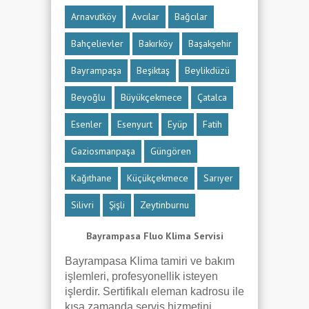
Arnavutköy
Avcılar
Bağcılar
Bahçelievler
Bakırköy
Başakşehir
Bayrampaşa
Beşiktaş
Beylikdüzü
Beyoğlu
Büyükçekmece
Çatalca
Esenler
Esenyurt
Eyüp
Fatih
Gaziosmanpaşa
Güngören
Kağıthane
Küçükçekmece
Sarıyer
Silivri
Şişli
Zeytinburnu
Bayrampasa Fluo Klima Servisi
Bayrampasa Klima tamiri ve bakım
işlemleri, profesyonellik isteyen
işlerdir. Sertifikalı eleman kadrosu ile
kısa zamanda servis hizmetini