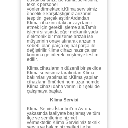
teknik personel
yönlendirmektedir.Klima servisimiz
öncelikle karşılaştığınız arızanın
tespitini gerçekleştirir.Ardından
Klima cihazınızdaki arızayı tamir
etmek için gerekli işleme alır.Tamir
işlemi sırasında eğer mekanik yada
elektronik bir malzeme arızalı ise
müşterinin onayı alınarak arızanın
sebebi olan parça orjinal parça ile
değiştirilir.Klima cihazı hazır çalışır
konuma getirilerek müşteriye teslim
edilir.
Klima cihazlarının düzenli bir şekilde
Klima servisimiz tarafından Klima
bakımları yapılmalıdır.Klima yapılan
cihazların ömürleri hem uzar hemde
Klima cihazı daha verimli bir şekilde
çalışmaya başlar.
Klima Servisi
Klima Servisi İstanbul’un Avrupa
yakasında faaliyete başlamış ve tüm
ilçe ve semtlerine hizmet
vermektedir. Klima Servisimiz teknik
servis ve bakım hizmetleri ile bu