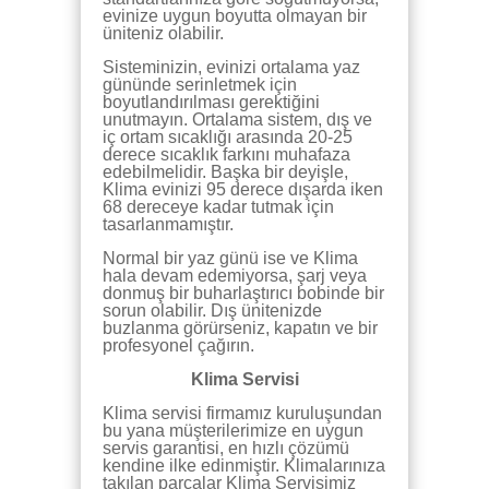
evinize uygun boyutta olmayan bir
üniteniz olabilir.
Sisteminizin, evinizi ortalama yaz
gününde serinletmek için
boyutlandırılması gerektiğini
unutmayın. Ortalama sistem, dış ve
iç ortam sıcaklığı arasında 20-25
derece sıcaklık farkını muhafaza
edebilmelidir. Başka bir deyişle,
Klima evinizi 95 derece dışarda iken
68 dereceye kadar tutmak için
tasarlanmamıştır.
Normal bir yaz günü ise ve Klima
hala devam edemiyorsa, şarj veya
donmuş bir buharlaştırıcı bobinde bir
sorun olabilir. Dış ünitenizde
buzlanma görürseniz, kapatın ve bir
profesyonel çağırın.
Klima Servisi
Klima servisi firmamız kuruluşundan
bu yana müşterilerimize en uygun
servis garantisi, en hızlı çözümü
kendine ilke edinmiştir. Klimalarınıza
takılan parçalar Klima Servisimiz