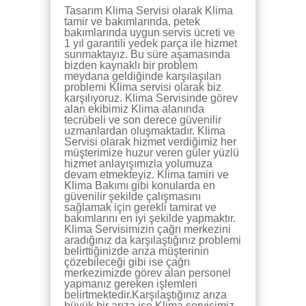
Tasarım Klima Servisi olarak Klima
tamir ve bakımlarında, petek
bakımlarında uygun servis ücreti ve
1 yıl garantili yedek parça ile hizmet
sunmaktayız. Bu süre aşamasında
bizden kaynaklı bir problem
meydana geldiğinde karşılaşılan
problemi Klima servisi olarak biz
karşılıyoruz. Klima Servisinde görev
alan ekibimiz Klima alanında
tecrübeli ve son derece güvenilir
uzmanlardan oluşmaktadır. Klima
Servisi olarak hizmet verdiğimiz her
müşterimize huzur veren güler yüzlü
hizmet anlayışımızla yolumuza
devam etmekteyiz. Klima tamiri ve
Klima Bakımı gibi konularda en
güvenilir şekilde çalışmasını
sağlamak için gerekli tamirat ve
bakımlarını en iyi şekilde yapmaktır.
Klima Servisimizin çağrı merkezini
aradığınız da karşılaştığınız problemi
belirttiğinizde arıza müşterinin
çözebileceği gibi ise çağrı
merkezimizde görev alan personel
yapmanız gereken işlemleri
belirtmektedir.Karşılaştığınız arıza
büyük bir arıza ise Klima servisimiz