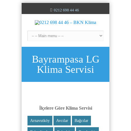
0212 698 44 46
Bayrampasa LG
Klima Servisi
İlçelere Göre Klima Servisi
Arnavutköy
Avcılar
Bağcılar