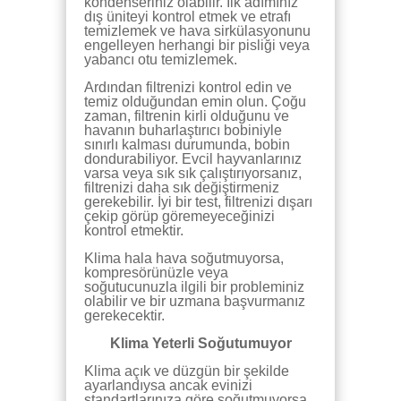
kondenseriniz olabilir. İlk adımınız
dış üniteyi kontrol etmek ve etrafı
temizlemek ve hava sirkülasyonunu
engelleyen herhangi bir pisliği veya
yabancı otu temizlemek.
Ardından filtrenizi kontrol edin ve
temiz olduğundan emin olun. Çoğu
zaman, filtrenin kirli olduğunu ve
havanın buharlaştırıcı bobiniyle
sınırlı kalması durumunda, bobin
dondurabiliyor. Evcil hayvanlarınız
varsa veya sık sık çalıştırıyorsanız,
filtrenizi daha sık değiştirmeniz
gerekebilir. İyi bir test, filtrenizi dışarı
çekip görüp göremeyeceğinizi
kontrol etmektir.
Klima hala hava soğutmuyorsa,
kompresörünüzle veya
soğutucunuzla ilgili bir probleminiz
olabilir ve bir uzmana başvurmanız
gerekecektir.
Klima Yeterli Soğutumuyor
Klima açık ve düzgün bir şekilde
ayarlandıysa ancak evinizi
standartlarınıza göre soğutmuyorsa,