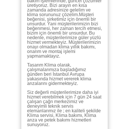
bakım işlemlerinde, güncel çözümler
üretiyoruz. Bizi arayın en kısa
zamanda adresinize gelelim ve
klima sorununuz çözelim.Müşteri
beğenisi, şirketimiz için önemli bir
unsurdur. Yani müşterilerimizin bizi
beğenmesi, her zaman tercih etmesi,
bizim için önemli bir unsurdur. Bu
nedenle, müşterilerimize güler yüzlü
hizmet vermekteyiz. Müşterilerimizin
onayı olmadan klima yıllık bakımı,
onarım ve montaj işlemi
yapmamaktayız.
Tasarım Klima olarak,
çalışmalarımıza başladığımız
günden beri İstanbul Avrupa
yakasında hizmet vererek klima
arızalarını gidermekteyiz.
Siz değerli müşterilerimize daha iyi
hizmet verebilmek için 7 gün 24 saat
çalışan çağrı merkezimiz ve
deneyimli teknik servis
elemanlarımız ile ; en kaliteli şekilde
Klima servisi, Klima bakımı, Klima
arıza ve petek bakımı hizmetleri
sunuyoruz.