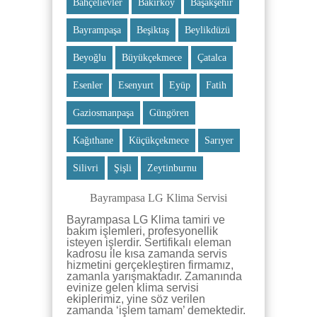
Bahçelievler
Bakırköy
Başakşehir
Bayrampaşa
Beşiktaş
Beylikdüzü
Beyoğlu
Büyükçekmece
Çatalca
Esenler
Esenyurt
Eyüp
Fatih
Gaziosmanpaşa
Güngören
Kağıthane
Küçükçekmece
Sarıyer
Silivri
Şişli
Zeytinburnu
Bayrampasa LG Klima Servisi
Bayrampasa LG Klima tamiri ve
bakım işlemleri, profesyonellik
isteyen işlerdir. Sertifikalı eleman
kadrosu ile kısa zamanda servis
hizmetini gerçekleştiren firmamız,
zamanla yarışmaktadır. Zamanında
evinize gelen klima servisi
ekiplerimiz, yine söz verilen
zamanda ‘işlem tamam’ demektedir.