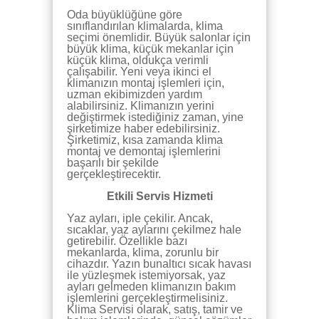
Oda büyüklüğüne göre
sınıflandırılan klimalarda, klima
seçimi önemlidir. Büyük salonlar için
büyük klima, küçük mekanlar için
küçük klima, oldukça verimli
çalışabilir. Yeni veya ikinci el
klimanızın montaj işlemleri için,
uzman ekibimizden yardım
alabilirsiniz. Klimanızın yerini
değiştirmek istediğiniz zaman, yine
şirketimize haber edebilirsiniz.
Şirketimiz, kısa zamanda klima
montaj ve demontaj işlemlerini
başarılı bir şekilde
gerçekleştirecektir.
Etkili Servis Hizmeti
Yaz ayları, iple çekilir. Ancak,
sıcaklar, yaz aylarını çekilmez hale
getirebilir. Özellikle bazı
mekanlarda, klima, zorunlu bir
cihazdır. Yazın bunaltıcı sıcak havası
ile yüzleşmek istemiyorsak, yaz
ayları gelmeden klimanızın bakım
işlemlerini gerçekleştirmelisiniz.
Klima Servisi olarak, satış, tamir ve