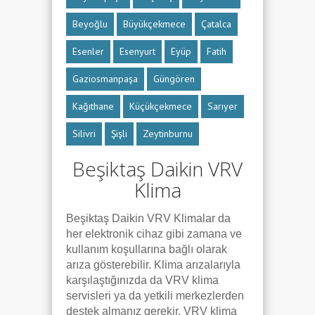
Beyoğlu
Büyükçekmece
Çatalca
Esenler
Esenyurt
Eyüp
Fatih
Gaziosmanpaşa
Güngören
Kağıthane
Küçükçekmece
Sarıyer
Silivri
Şişli
Zeytinburnu
Beşiktaş Daikin VRV
Klima
Beşiktaş Daikin VRV Klimalar da
her elektronik cihaz gibi zamana ve
kullanım koşullarına bağlı olarak
arıza gösterebilir. Klima arızalarıyla
karşılaştığınızda da VRV klima
servisleri ya da yetkili merkezlerden
destek almanız gerekir. VRV klima