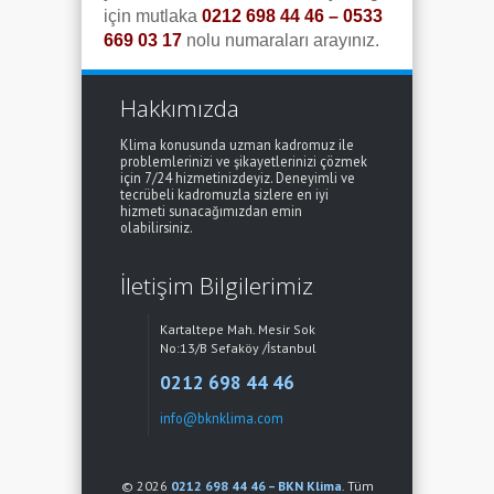
için mutlaka
0212 698 44 46 – 0533
669 03 17
nolu numaraları arayınız.
Hakkımızda
Klima konusunda uzman kadromuz ile
problemlerinizi ve şikayetlerinizi çözmek
için 7/24 hizmetinizdeyiz. Deneyimli ve
tecrübeli kadromuzla sizlere en iyi
hizmeti sunacağımızdan emin
olabilirsiniz.
İletişim Bilgilerimiz
Kartaltepe Mah. Mesir Sok
No:13/B Sefaköy /İstanbul
0212 698 44 46
info@bknklima.com
© 2026
0212 698 44 46 – BKN Klima
. Tüm