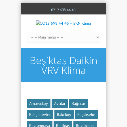
0212 698 44 46
Beşiktaş Daikin
VRV Klima
Arnavutköy
Avcılar
Bağcılar
Bahçelievler
Bakırköy
Başakşehir
Bayrampaşa
Beşiktaş
Beylikdüzü