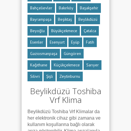
Bahçelievler
Bakırköy
Başakşehir
Bayrampaşa
Beşiktaş
Beylikdüzü
Beyoğlu
Büyükçekmece
Çatalca
Esenler
Esenyurt
Eyüp
Fatih
Gaziosmanpaşa
Güngören
Kağıthane
Küçükçekmece
Sarıyer
Silivri
Şişli
Zeytinburnu
Beylikdüzü Toshiba
Vrf Klima
Beylikdüzü Toshiba Vrf Klimalar da
her elektronik cihaz gibi zamana ve
kullanım koşullarına bağlı olarak
arıza gösterebilir. Klima arızalarıyla