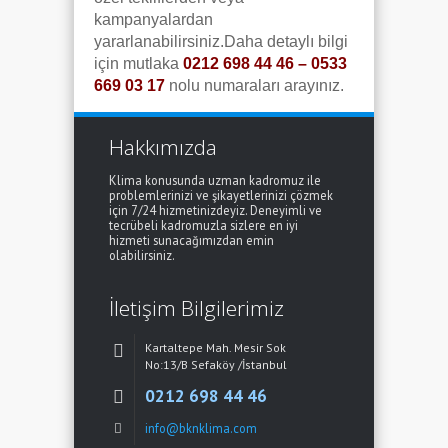
kampanyalardan
yararlanabilirsiniz.Daha detaylı bilgi
için mutlaka
0212 698 44 46 – 0533
669 03 17
nolu numaraları arayınız.
Hakkımızda
Klima konusunda uzman kadromuz ile
problemlerinizi ve şikayetlerinizi çözmek
için 7/24 hizmetinizdeyiz. Deneyimli ve
tecrübeli kadromuzla sizlere en iyi
hizmeti sunacağımızdan emin
olabilirsiniz.
İletişim Bilgilerimiz
Kartaltepe Mah. Mesir Sok
No:13/B Sefaköy /İstanbul
0212 698 44 46
info@bknklima.com