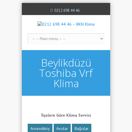
0212 698 44 46
Beylikdüzü
Toshiba Vrf
Klima
İlçelere Göre Klima Servisi
Arnavutköy
Avcılar
Bağcılar