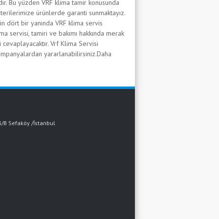
adır. Bu yüzden VRF klima tamir konusunda
erilerimize ürünlerde garanti sunmaktayız.
n dört bir yanında VRF klima servis
ma servisi, tamiri ve bakımı hakkında merak
i cevaplayacaktır. Vrf Klima Servisi
ampanyalardan yararlanabilirsiniz.Daha
3/B Sefaköy /İstanbul