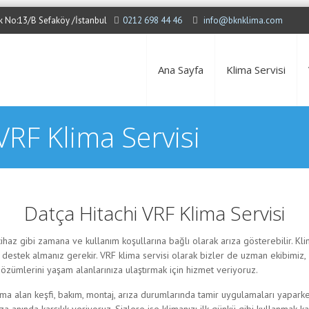
Sok No:13/B Sefaköy /İstanbul
0212 698 44 46
info@bknklima.com
Ana Sayfa
Klima Servisi
VRF Klima Servisi
Datça Hitachi VRF Klima Servisi
ihaz gibi zamana ve kullanım koşullarına bağlı olarak arıza gösterebilir. Kli
 destek almanız gerekir. VRF klima servisi olarak bizler de uzman ekibimiz,
özümlerini yaşam alanlarınıza ulaştırmak için hizmet veriyoruz.
ima alan keşfi, bakım, montaj, arıza durumlarında tamir uygulamaları yapark