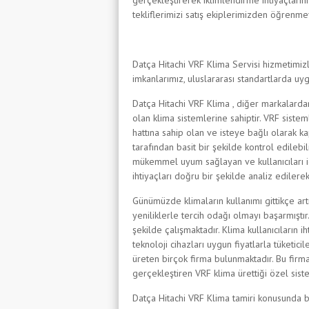
gerçekleştirerek iklimlendirme ihtiyaçlarınız
tekliflerimizi satış ekiplerimizden öğrenm
Datça Hitachi VRF Klima Servisi hizmetimiz
imkanlarımız, uluslararası standartlarda uy
Datça Hitachi VRF Klima , diğer markalardan 
olan klima sistemlerine sahiptir. VRF sisteml
hattına sahip olan ve isteye bağlı olarak 
tarafından basit bir şekilde kontrol edilebi
mükemmel uyum sağlayan ve kullanıcıları içi
ihtiyaçları doğru bir şekilde analiz edilere
Günümüzde klimaların kullanımı gittikçe art
yeniliklerle tercih odağı olmayı başarmışt
şekilde çalışmaktadır. Klima kullanıcıların
teknoloji cihazları uygun fiyatlarla tüketi
üreten birçok firma bulunmaktadır. Bu firmal
gerçekleştiren VRF klima ürettiği özel sis
Datça Hitachi VRF Klima tamiri konusunda b