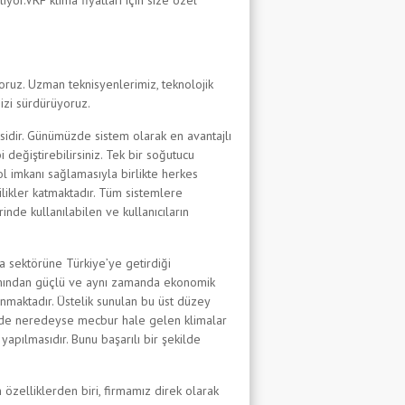
ıyor.VRF klima fiyatları için size özel
oruz. Uzman teknisyenlerimiz, teknolojik
izi sürdürüyoruz.
nesidir. Günümüzde sistem olarak en avantajlı
i değiştirebilirsiniz. Tek bir soğutucu
l imkanı sağlamasıyla birlikte herkes
nilikler katmaktadır. Tüm sistemlere
nde kullanılabilen ve kullanıcıların
a sektörüne Türkiye’ye getirdiği
akımından güçlü ve aynı zamanda ekonomik
unmaktadır. Üstelik sunulan bu üst düzey
erinde neredeyse mecbur hale gelen klimalar
yapılmasıdır. Bunu başarılı bir şekilde
özelliklerden biri, firmamız direk olarak