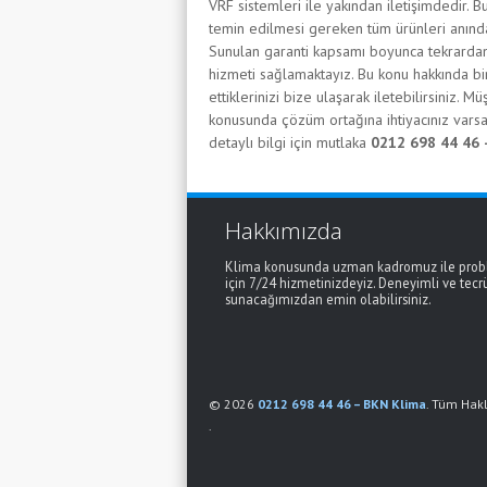
VRF sistemleri ile yakından iletişimdedir.
temin edilmesi gereken tüm ürünleri anınd
Sunulan garanti kapsamı boyunca tekrardan 
hizmeti sağlamaktayız. Bu konu hakkında bi
ettiklerinizi bize ulaşarak iletebilirsiniz. 
konusunda çözüm ortağına ihtiyacınız varsa
detaylı bilgi için mutlaka
0212 698 44 46 
Hakkımızda
Klima konusunda uzman kadromuz ile proble
için 7/24 hizmetinizdeyiz. Deneyimli ve tecr
sunacağımızdan emin olabilirsiniz.
© 2026
0212 698 44 46 – BKN Klima
. Tüm Hakla
.