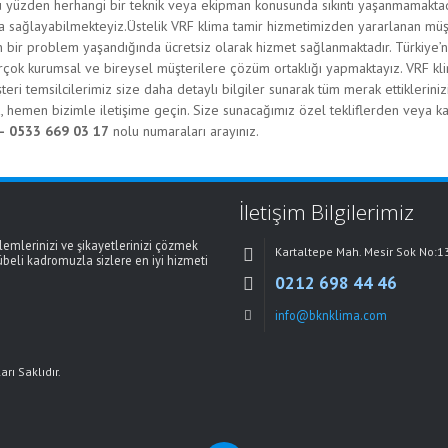
 Bu yüzden herhangi bir teknik veya ekipman konusunda sıkıntı yaşanmamakt
a sağlayabilmekteyiz.Üstelik VRF klima tamir hizmetimizden yararlanan müşt
bir problem yaşandığında ücretsiz olarak hizmet sağlanmaktadır. Türkiye’ni
rçok kurumsal ve bireysel müşterilere çözüm ortaklığı yapmaktayız. VRF kli
Müşteri temsilcilerimiz size daha detaylı bilgiler sunarak tüm merak ettikleriniz
, hemen bizimle iletişime geçin. Size sunacağımız özel tekliflerden veya k
– 0533 669 03 17
nolu numaraları arayınız.
İletişim Bilgilerimiz
mlerinizi ve şikayetlerinizi çözmek
Kartaltepe Mah. Mesir Sok No:1
übeli kadromuzla sizlere en iyi hizmeti
0212 698 44 46
info@bknklima.com
rı Saklıdır.