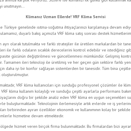
a anında karşılık veriyoruz. Sizlere ise klimanızı ilk günkü gibi kullanmak kal
eyi unutmayın…
Klimanız Uzman Ellerde! VRF Klima Servisi
le Türkiye genelinde ısıtma-soğutma ihtiyaçlarınızı karşılamaya devam ediy
gulamamız, duyarlı bakış açımızla VRF klima satış sonrası destek hizmetlerim
ayrı olarak tutulmakta ve farklı stratejiler ile üretilen markalardan bir ta
eri ile farklı odaların sıcaklık derecelerini kontrol edebilir ve istediğiniz gib
kapasite gücünün değiştirilmesi ve güncellenmesi mümkündür. Gelişmiş kontro
lir. Tamamen ileri teknoloji ile üretilmiş ve her geçen gün sektöre farklı ye
n daha iyi bir konfor sağlayan sistemlerden bir tanesidir. Tüm bina çeşitleri
k oluşturulmuştur.
maktadır, VRF klima kullanıcıları için sunduğu profesyonel çözümler ile klim
ır. VRF klima kullanım kolaylığı ve sunduğu çeşitli ayarlarla performans b
 ihtiyaçlarını doğru bir şekilde analiz eden VRF klima en uygun seçenekleri s
cilerle buluşturmaktadır. Teknolojinin ilerlemesiyle artık evlerde ve iş yerl
arı birbirinden ayıran özellikler ekonomik ve kullanımının kolay bir şekilde 
temlerle hizmetine devam etmektedir.
ölgede hizmet veren birçok firma bulunmaktadır. Bu firmalardan bizi ayıran 