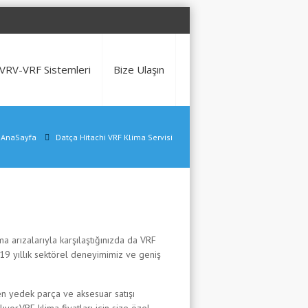
VRV-VRF Sistemleri
Bize Ulaşın
AnaSayfa
Datça Hitachi VRF Klima Servisi
ma arızalarıyla karşılaştığınızda da VRF
 19 yıllık sektörel deneyimimiz ve geniş
en yedek parça ve aksesuar satışı