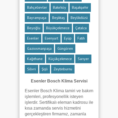
Bahçelievler
Bakırköy
Başakşehir
Bayrampaşa
Beşiktaş
Beylikdüzü
Beyoğlu
Büyükçekmece
Çatalca
Esenler
Esenyurt
Eyüp
Fatih
Gaziosmanpaşa
Güngören
Kağıthane
Küçükçekmece
Sarıyer
Silivri
Şişli
Zeytinburnu
Esenler Bosch Klima Servisi
Esenler Bosch Klima tamiri ve bakım
işlemleri, profesyonellik isteyen
işlerdir. Sertifikalı eleman kadrosu ile
kısa zamanda servis hizmetini
gerçekleştiren firmamız, zamanla