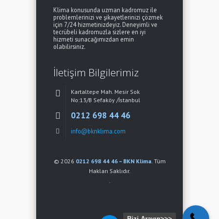
Klima konusunda uzman kadromuz ile
problemlerinizi ve şikayetlerinizi çözmek
için 7/24 hizmetinizdeyiz. Deneyimli ve
tecrübeli kadromuzla sizlere en iyi
hizmeti sunacağımızdan emin
olabilirsiniz.
İletişim Bilgilerimiz
Kartaltepe Mah. Mesir Sok
No:13/B Sefaköy /İstanbul
0212 698 44 46
info@bknklima.com
© 2026
0212 698 44 46 – BKN Klima
. Tüm
Hakları Saklıdır.
.
Bizi Arayın>>>