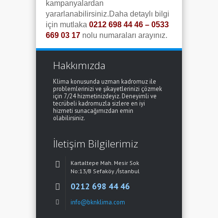
kampanyalardan
yararlanabilirsiniz.Daha detaylı bilgi
için mutlaka
0212 698 44 46 – 0533
669 03 17
nolu numaraları arayınız.
Hakkımızda
Klima konusunda uzman kadromuz ile
problemlerinizi ve şikayetlerinizi çözmek
için 7/24 hizmetinizdeyiz. Deneyimli ve
tecrübeli kadromuzla sizlere en iyi
hizmeti sunacağımızdan emin
olabilirsiniz.
İletişim Bilgilerimiz
Kartaltepe Mah. Mesir Sok
No:13/B Sefaköy /İstanbul
0212 698 44 46
info@bknklima.com