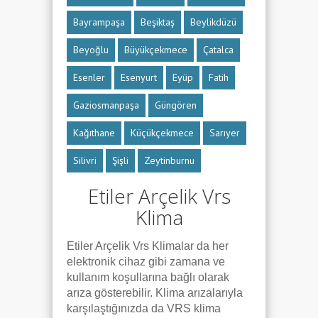
Bayrampaşa
Beşiktaş
Beylikdüzü
Beyoğlu
Büyükçekmece
Çatalca
Esenler
Esenyurt
Eyüp
Fatih
Gaziosmanpaşa
Güngören
Kağıthane
Küçükçekmece
Sarıyer
Silivri
Şişli
Zeytinburnu
Etiler Arçelik Vrs
Klima
Etiler Arçelik Vrs Klimalar da her
elektronik cihaz gibi zamana ve
kullanım koşullarına bağlı olarak
arıza gösterebilir. Klima arızalarıyla
karşılaştığınızda da VRS klima