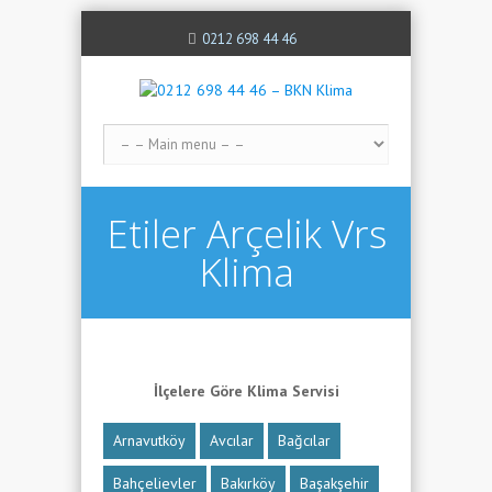
0212 698 44 46
Etiler Arçelik Vrs
Klima
İlçelere Göre Klima Servisi
Arnavutköy
Avcılar
Bağcılar
Bahçelievler
Bakırköy
Başakşehir