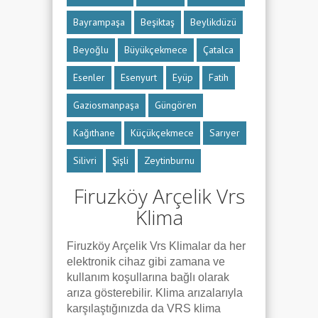
Bayrampaşa
Beşiktaş
Beylikdüzü
Beyoğlu
Büyükçekmece
Çatalca
Esenler
Esenyurt
Eyüp
Fatih
Gaziosmanpaşa
Güngören
Kağıthane
Küçükçekmece
Sarıyer
Silivri
Şişli
Zeytinburnu
Firuzköy Arçelik Vrs
Klima
Firuzköy Arçelik Vrs Klimalar da her
elektronik cihaz gibi zamana ve
kullanım koşullarına bağlı olarak
arıza gösterebilir. Klima arızalarıyla
karşılaştığınızda da VRS klima