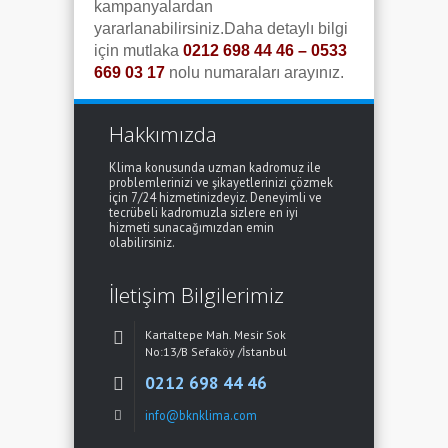
kampanyalardan
yararlanabilirsiniz.Daha detaylı bilgi
için mutlaka
0212 698 44 46 – 0533
669 03 17
nolu numaraları arayınız.
Hakkımızda
Klima konusunda uzman kadromuz ile
problemlerinizi ve şikayetlerinizi çözmek
için 7/24 hizmetinizdeyiz. Deneyimli ve
tecrübeli kadromuzla sizlere en iyi
hizmeti sunacağımızdan emin
olabilirsiniz.
İletişim Bilgilerimiz
Kartaltepe Mah. Mesir Sok
No:13/B Sefaköy /İstanbul
0212 698 44 46
info@bknklima.com