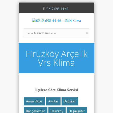
0212 698 44 46
Firuzköy Arçelik
Vrs Klima
İlçelere Göre Klima Servisi
Arnavutköy
Avcılar
Bağcılar
Bahçelievler
Bakırköy
Başakşehir