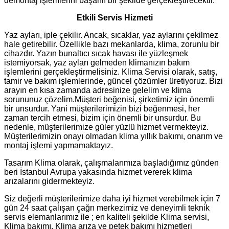
demontaj işlemlerini başarılı bir şekilde gerçekleştirecektir.
Etkili Servis Hizmeti
Yaz ayları, iple çekilir. Ancak, sıcaklar, yaz aylarını çekilmez
hale getirebilir. Özellikle bazı mekanlarda, klima, zorunlu bir
cihazdır. Yazın bunaltıcı sıcak havası ile yüzleşmek
istemiyorsak, yaz ayları gelmeden klimanızın bakım
işlemlerini gerçekleştirmelisiniz. Klima Servisi olarak, satış,
tamir ve bakım işlemlerinde, güncel çözümler üretiyoruz. Bizi
arayın en kısa zamanda adresinize gelelim ve klima
sorununuz çözelim.Müşteri beğenisi, şirketimiz için önemli
bir unsurdur. Yani müşterilerimizin bizi beğenmesi, her
zaman tercih etmesi, bizim için önemli bir unsurdur. Bu
nedenle, müşterilerimize güler yüzlü hizmet vermekteyiz.
Müşterilerimizin onayı olmadan klima yıllık bakımı, onarım ve
montaj işlemi yapmamaktayız.
Tasarım Klima olarak, çalışmalarımıza başladığımız günden
beri İstanbul Avrupa yakasında hizmet vererek klima
arızalarını gidermekteyiz.
Siz değerli müşterilerimize daha iyi hizmet verebilmek için 7
gün 24 saat çalışan çağrı merkezimiz ve deneyimli teknik
servis elemanlarımız ile ; en kaliteli şekilde Klima servisi,
Klima bakımı, Klima arıza ve petek bakımı hizmetleri