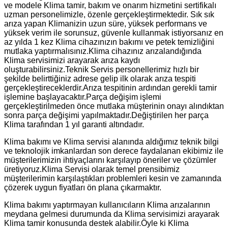
ve modele Klima tamir, bakım ve onarım hizmetini sertifikalı
uzman personelimizle, özenle gerçekleştirmektedir. Sık sık
arıza yapan Klimanizin uzun süre, yüksek performans ve
yüksek verim ile sorunsuz, güvenle kullanmak istiyorsanız en
az yılda 1 kez Klima cihazınızın bakımı ve petek temizliğini
mutlaka yaptırmalısınız.Klima cihazınız arızalandığında
Klima servisimizi arayarak arıza kaydı
oluşturabilirsiniz.Teknik Servis personellerimiz hızlı bir
şekilde belirttiğiniz adrese gelip ilk olarak arıza tespiti
gerçekleştireceklerdir.Arıza tespitinin ardından gerekli tamir
işlemine başlayacaktır.Parça değişim işlemi
gerçekleştirilmeden önce mutlaka müşterinin onayı alındıktan
sonra parça değişimi yapılmaktadır.Değiştirilen her parça
Klima tarafından 1 yıl garanti altındadır.
Klima bakımı ve Klima servisi alanında aldığımız teknik bilgi
ve teknolojik imkanlardan son derece faydalanan ekibimiz ile
müşterilerimizin ihtiyaçlarını karşılayıp öneriler ve çözümler
üretiyoruz.Klima Servisi olarak temel prensibimiz
müşterilerimin karşılaştıkları problemleri kesin ve zamanında
çözerek uygun fiyatları ön plana çıkarmaktır.
Klima bakımı yaptırmayan kullanıcıların Klima arızalarının
meydana gelmesi durumunda da Klima servisimizi arayarak
Klima tamir konusunda destek alabilir.Öyle ki Klima