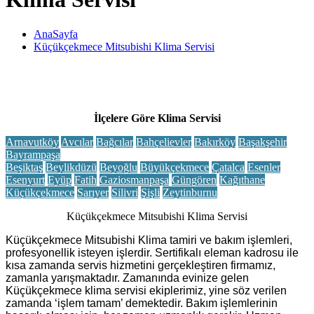
AnaSayfa
Küçükçekmece Mitsubishi Klima Servisi
İlçelere Göre Klima Servisi
Arnavutköy
Avcılar
Bağcılar
Bahçelievler
Bakırköy
Başakşehir
Bayrampaşa
Beşiktaş
Beylikdüzü
Beyoğlu
Büyükçekmece
Çatalca
Esenler
Esenyurt
Eyüp
Fatih
Gaziosmanpaşa
Güngören
Kağıthane
Küçükçekmece
Sarıyer
Silivri
Şişli
Zeytinburnu
Küçükçekmece Mitsubishi Klima Servisi
Küçükçekmece Mitsubishi Klima tamiri ve bakım işlemleri,
profesyonellik isteyen işlerdir. Sertifikalı eleman kadrosu ile
kısa zamanda servis hizmetini gerçekleştiren firmamız,
zamanla yarışmaktadır. Zamanında evinize gelen
Küçükçekmece klima servisi ekiplerimiz, yine söz verilen
zamanda ‘işlem tamam’ demektedir. Bakım işlemlerinin