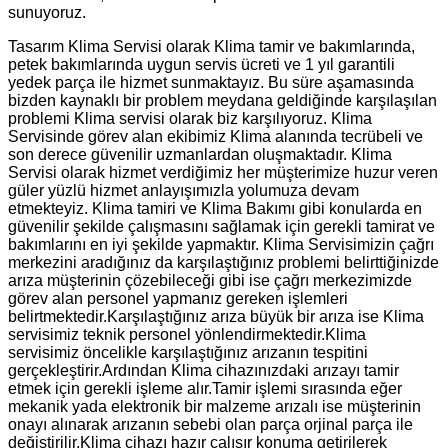
sunuyoruz.
Tasarım Klima Servisi olarak Klima tamir ve bakımlarında,
petek bakımlarında uygun servis ücreti ve 1 yıl garantili
yedek parça ile hizmet sunmaktayız. Bu süre aşamasında
bizden kaynaklı bir problem meydana geldiğinde karşılaşılan
problemi Klima servisi olarak biz karşılıyoruz. Klima
Servisinde görev alan ekibimiz Klima alanında tecrübeli ve
son derece güvenilir uzmanlardan oluşmaktadır. Klima
Servisi olarak hizmet verdiğimiz her müşterimize huzur veren
güler yüzlü hizmet anlayışımızla yolumuza devam
etmekteyiz. Klima tamiri ve Klima Bakımı gibi konularda en
güvenilir şekilde çalışmasını sağlamak için gerekli tamirat ve
bakımlarını en iyi şekilde yapmaktır. Klima Servisimizin çağrı
merkezini aradığınız da karşılaştığınız problemi belirttiğinizde
arıza müşterinin çözebileceği gibi ise çağrı merkezimizde
görev alan personel yapmanız gereken işlemleri
belirtmektedir.Karşılaştığınız arıza büyük bir arıza ise Klima
servisimiz teknik personel yönlendirmektedir.Klima
servisimiz öncelikle karşılaştığınız arızanın tespitini
gerçekleştirir.Ardından Klima cihazınızdaki arızayı tamir
etmek için gerekli işleme alır.Tamir işlemi sırasında eğer
mekanik yada elektronik bir malzeme arızalı ise müşterinin
onayı alınarak arızanın sebebi olan parça orjinal parça ile
değiştirilir.Klima cihazı hazır çalışır konuma getirilerek