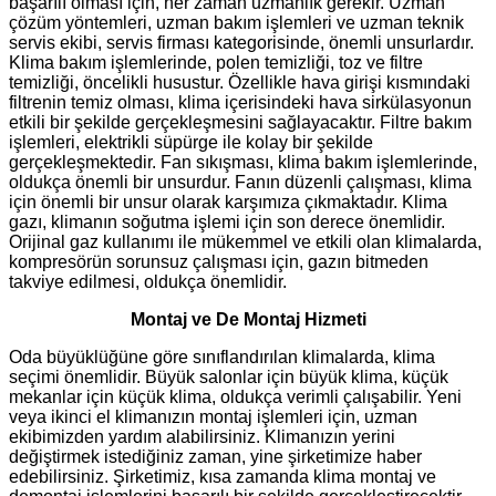
başarılı olması için, her zaman uzmanlık gerekir. Uzman
çözüm yöntemleri, uzman bakım işlemleri ve uzman teknik
servis ekibi, servis firması kategorisinde, önemli unsurlardır.
Klima bakım işlemlerinde, polen temizliği, toz ve filtre
temizliği, öncelikli husustur. Özellikle hava girişi kısmındaki
filtrenin temiz olması, klima içerisindeki hava sirkülasyonun
etkili bir şekilde gerçekleşmesini sağlayacaktır. Filtre bakım
işlemleri, elektrikli süpürge ile kolay bir şekilde
gerçekleşmektedir. Fan sıkışması, klima bakım işlemlerinde,
oldukça önemli bir unsurdur. Fanın düzenli çalışması, klima
için önemli bir unsur olarak karşımıza çıkmaktadır. Klima
gazı, klimanın soğutma işlemi için son derece önemlidir.
Orijinal gaz kullanımı ile mükemmel ve etkili olan klimalarda,
kompresörün sorunsuz çalışması için, gazın bitmeden
takviye edilmesi, oldukça önemlidir.
Montaj ve De Montaj Hizmeti
Oda büyüklüğüne göre sınıflandırılan klimalarda, klima
seçimi önemlidir. Büyük salonlar için büyük klima, küçük
mekanlar için küçük klima, oldukça verimli çalışabilir. Yeni
veya ikinci el klimanızın montaj işlemleri için, uzman
ekibimizden yardım alabilirsiniz. Klimanızın yerini
değiştirmek istediğiniz zaman, yine şirketimize haber
edebilirsiniz. Şirketimiz, kısa zamanda klima montaj ve