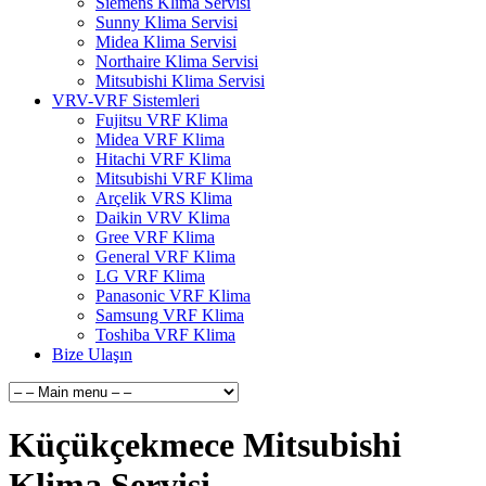
Siemens Klima Servisi
Sunny Klima Servisi
Midea Klima Servisi
Northaire Klima Servisi
Mitsubishi Klima Servisi
VRV-VRF Sistemleri
Fujitsu VRF Klima
Midea VRF Klima
Hitachi VRF Klima
Mitsubishi VRF Klima
Arçelik VRS Klima
Daikin VRV Klima
Gree VRF Klima
General VRF Klima
LG VRF Klima
Panasonic VRF Klima
Samsung VRF Klima
Toshiba VRF Klima
Bize Ulaşın
Küçükçekmece Mitsubishi
Klima Servisi