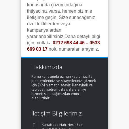
konusunda çözüm ortağına
ihtiyacınız varsa, hemen bizimle
iletişime geçin. Size sunacağımız
özel tekliflerden veya
kampanyalardan
yararlanabilirsiniz.Daha detaylı bilgi
için mutlaka
0212 698 44 46 – 0533
669 03 17
nolu numaraları arayınız.
Hakkımızda
Klima konusunda uzman kadromuz ile
problemlerinizi ve şikayetlerinizi çözmek
için 7/24 hizmetinizdeyiz. Deneyimli ve
tecrübeli kadromuzla sizlere en iyi
hizmeti sunacağımızdan emin
olabilirsiniz.
İletişim Bilgilerimiz
Kartaltepe Mah. Mesir Sok