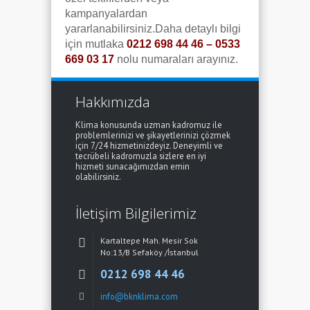
kampanyalardan
yararlanabilirsiniz.Daha detaylı bilgi
için mutlaka
0212 698 44 46 – 0533
669 03 17
nolu numaraları arayınız.
Hakkımızda
Klima konusunda uzman kadromuz ile
problemlerinizi ve şikayetlerinizi çözmek
için 7/24 hizmetinizdeyiz. Deneyimli ve
tecrübeli kadromuzla sizlere en iyi
hizmeti sunacağımızdan emin
olabilirsiniz.
İletişim Bilgilerimiz
Kartaltepe Mah. Mesir Sok
No:13/B Sefaköy /İstanbul
0212 698 44 46
info@bknklima.com