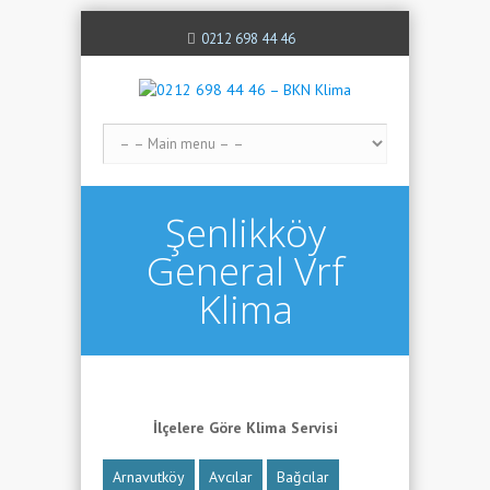
0212 698 44 46
Şenlikköy
General Vrf
Klima
İlçelere Göre Klima Servisi
Arnavutköy
Avcılar
Bağcılar