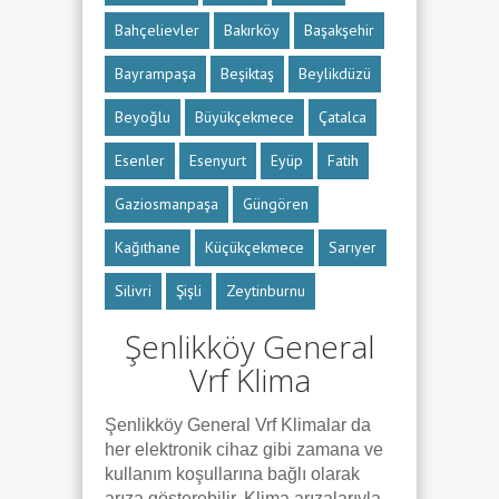
Bahçelievler
Bakırköy
Başakşehir
Bayrampaşa
Beşiktaş
Beylikdüzü
Beyoğlu
Büyükçekmece
Çatalca
Esenler
Esenyurt
Eyüp
Fatih
Gaziosmanpaşa
Güngören
Kağıthane
Küçükçekmece
Sarıyer
Silivri
Şişli
Zeytinburnu
Şenlikköy General
Vrf Klima
Şenlikköy General Vrf Klimalar da
her elektronik cihaz gibi zamana ve
kullanım koşullarına bağlı olarak
arıza gösterebilir. Klima arızalarıyla