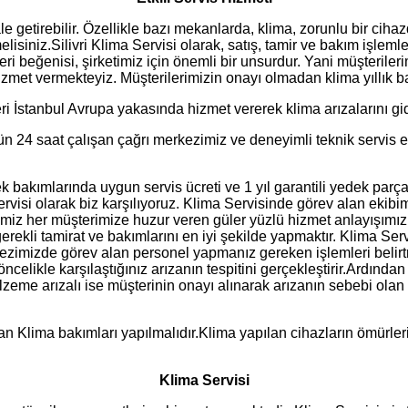
hale getirebilir. Özellikle bazı mekanlarda, klima, zorunlu bir cih
isiniz.Silivri Klima Servisi olarak, satış, tamir ve bakım işleml
beğenisi, şirketimiz için önemli bir unsurdur. Yani müşterileri
hizmet vermekteyiz. Müşterilerimizin onayı olmadan klima yıllık
i İstanbul Avrupa yakasında hizmet vererek klima arızalarını gi
ün 24 saat çalışan çağrı merkezimiz ve deneyimli teknik servis ele
ek bakımlarında uygun servis ücreti ve 1 yıl garantili yedek pa
visi olarak biz karşılıyoruz. Klima Servisinde görev alan ekibi
imiz her müşterimize huzur veren güler yüzlü hizmet anlayışımı
rekli tamirat ve bakımlarını en iyi şekilde yapmaktır. Klima Serv
rkezimizde görev alan personel yapmanız gereken işlemleri belirtm
celikle karşılaştığınız arızanın tespitini gerçekleştirir.Ardından
eme arızalı ise müşterinin onayı alınarak arızanın sebebi olan par
ndan Klima bakımları yapılmalıdır.Klima yapılan cihazların ömürle
Klima Servisi