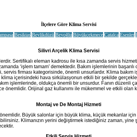
İlçelere Göre Klima Servisi
ampaşa
Beşiktaş
Beylikdüzü
Beyoğlu
Büyükçekmece
Çatalca
Esenler
Silivri Arçelik Klima Servisi
 işlerdir. Sertifikalı eleman kadrosu ile kısa zamanda servis hiz
len zamanda ‘işlem tamam’ demektedir. Bakım işlemlerinin başarı
ervis firması kategorisinde, önemli unsurlardır. Klima bakım işlem
, klima içerisindeki hava sirkülasyonun etkili bir şekilde gerçekle
akım işlemlerinde, oldukça önemli bir unsurdur. Fanın düzenli ça
ce önemlidir. Orijinal gaz kullanımı ile mükemmel ve etkili olan
Montaj ve De Montaj Hizmeti
nemlidir. Büyük salonlar için büyük klima, küçük mekanlar için kü
ilirsiniz. Klimanızın yerini değiştirmek istediğiniz zaman, yine 
cektir.
Etkili Servis Hizmeti