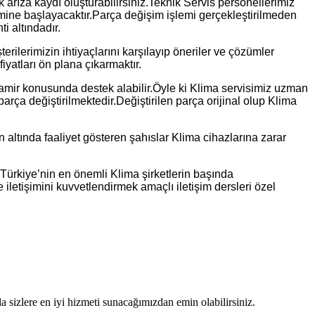
 arıza kaydı oluşturabilirsiniz.Teknik Servis personellerimiz
 işlemine başlayacaktır.Parça değişim işlemi gerçekleştirilmeden
i altındadır.
rilerimizin ihtiyaçlarını karşılayıp öneriler ve çözümler
yatları ön plana çıkarmaktır.
amir konusunda destek alabilir.Öyle ki Klima servisimiz uzman
rça değiştirilmektedir.Değiştirilen parça orijinal olup Klima
 altında faaliyet gösteren şahıslar Klima cihazlarına zarar
r. Türkiye’nin en önemli Klima şirketlerin başında
letişimini kuvvetlendirmek amaçlı iletişim dersleri özel
sizlere en iyi hizmeti sunacağımızdan emin olabilirsiniz.