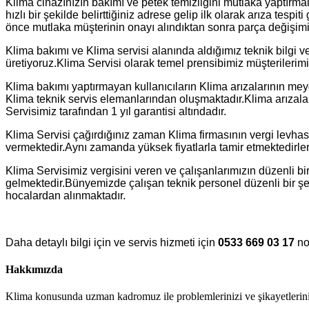
Klima cihazınızın bakımı ve petek temizliğini mutlaka yaptırmal
hızlı bir şekilde belirttiğiniz adrese gelip ilk olarak arıza tes
önce mutlaka müşterinin onayı alındıktan sonra parça değişimi y
Klima bakımı ve Klima servisi alanında aldığımız teknik bilgi v
üretiyoruz.Klima Servisi olarak temel prensibimiz müşterilerimi
Klima bakımı yaptırmayan kullanıcıların Klima arızalarının m
Klima teknik servis elemanlarından oluşmaktadır.Klima arızalar
Servisimiz tarafından 1 yıl garantisi altındadır.
Klima Servisi çağırdığınız zaman Klima firmasının vergi levhas
vermektedir.Aynı zamanda yüksek fiyatlarla tamir etmektedirler
Klima Servisimiz vergisini veren ve çalışanlarımızın düzenli bir 
gelmektedir.Bünyemizde çalışan teknik personel düzenli bir şek
hocalardan alınmaktadır.
Daha detaylı bilgi için ve servis hizmeti için
0533 669 03 17
no
Hakkımızda
Klima konusunda uzman kadromuz ile problemlerinizi ve şikayetleriniz