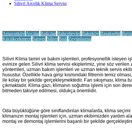
Silivri Arçelik Klima Servisi
Arnavutköy
Avcılar
Bağcılar
Bahçelievler
Bakırköy
Başakşehir
Bayr
Küçükçekmece
Sarıyer
Silivri
Şişli
Zeytinburnu
Silivri Klima tamiri ve bakım işlemleri, profesyonellik isteyen
evinize gelen Silivri klima servisi ekiplerimiz, yine söz veri
yöntemleri, uzman bakım işlemleri ve uzman teknik servis ekibi, s
husustur. Özellikle hava girişi kısmındaki filtrenin temiz olması
ile kolay bir şekilde gerçekleşmektedir. Fan sıkışması, klima b
çıkmaktadır. Klima gazı, klimanın soğutma işlemi için son dere
bitmeden takviye edilmesi, oldukça önemlidir.
Oda büyüklüğüne göre sınıflandırılan klimalarda, klima seçimi ö
klimanızın montaj işlemleri için, uzman ekibimizden yardım alab
montaj ve demontaj işlemlerini başarılı bir şekilde gerçekleştire