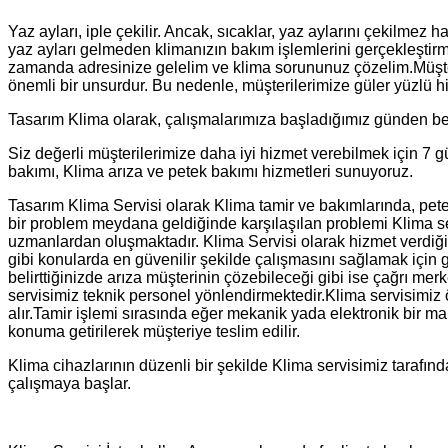
Yaz ayları, iple çekilir. Ancak, sıcaklar, yaz aylarını çekilmez 
yaz ayları gelmeden klimanızın bakım işlemlerini gerçekleştirmel
zamanda adresinize gelelim ve klima sorununuz çözelim.Müşteri 
önemli bir unsurdur. Bu nedenle, müşterilerimize güler yüzlü 
Tasarım Klima olarak, çalışmalarımıza başladığımız günden ber
Siz değerli müşterilerimize daha iyi hizmet verebilmek için 7 g
bakımı, Klima arıza ve petek bakımı hizmetleri sunuyoruz.
Tasarım Klima Servisi olarak Klima tamir ve bakımlarında, pet
bir problem meydana geldiğinde karşılaşılan problemi Klima ser
uzmanlardan oluşmaktadır. Klima Servisi olarak hizmet verdiğ
gibi konularda en güvenilir şekilde çalışmasını sağlamak için ge
belirttiğinizde arıza müşterinin çözebileceği gibi ise çağrı me
servisimiz teknik personel yönlendirmektedir.Klima servisimiz ön
alır.Tamir işlemi sırasında eğer mekanik yada elektronik bir malz
konuma getirilerek müşteriye teslim edilir.
Klima cihazlarının düzenli bir şekilde Klima servisimiz tarafı
çalışmaya başlar.