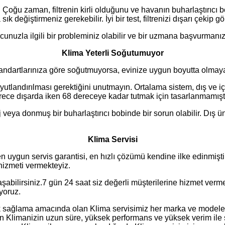
 Çoğu zaman, filtrenin kirli olduğunu ve havanın buharlaştırıcı b
 sık değiştirmeniz gerekebilir. İyi bir test, filtrenizi dışarı çekip
uzla ilgili bir probleminiz olabilir ve bir uzmana başvurmanız
Klima Yeterli Soğutumuyor
andartlarınıza göre soğutmuyorsa, evinize uygun boyutta olmayan 
utlandırılması gerektiğini unutmayın. Ortalama sistem, dış ve iç 
rece dışarda iken 68 dereceye kadar tutmak için tasarlanmamıştı
eya donmuş bir buharlaştırıcı bobinde bir sorun olabilir. Dış ü
Klima Servisi
 uygun servis garantisi, en hızlı çözümü kendine ilke edinmiştir
 hizmeti vermekteyiz.
şabilirsiniz.7 gün 24 saat siz değerli müşterilerine hizmet verm
yoruz.
 sağlama amacında olan Klima servisimiz her marka ve modele K
pan Klimanizin uzun süre, yüksek performans ve yüksek verim ile 