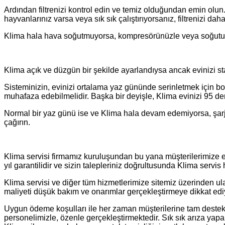
Ardından filtrenizi kontrol edin ve temiz olduğundan emin olun.
hayvanlarınız varsa veya sık sık çalıştırıyorsanız, filtrenizi daha
Klima hala hava soğutmuyorsa, kompresörünüzle veya soğutucun
Klima açık ve düzgün bir şekilde ayarlandıysa ancak evinizi st
Sisteminizin, evinizi ortalama yaz gününde serinletmek için boy
muhafaza edebilmelidir. Başka bir deyişle, Klima evinizi 95 de
Normal bir yaz günü ise ve Klima hala devam edemiyorsa, şarj v
çağırın.
Klima servisi firmamız kuruluşundan bu yana müşterilerimize en
yıl garantilidir ve sizin talepleriniz doğrultusunda Klima servis
Klima servisi ve diğer tüm hizmetlerimize sitemiz üzerinden ula
maliyeti düşük bakım ve onarımlar gerçekleştirmeye dikkat edi
Uygun ödeme koşulları ile her zaman müşterilerine tam destek
personelimizle, özenle gerçekleştirmektedir. Sık sık arıza ya