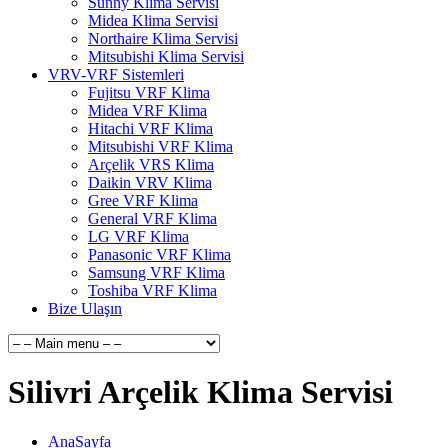
Sunny Klima Servisi
Midea Klima Servisi
Northaire Klima Servisi
Mitsubishi Klima Servisi
VRV-VRF Sistemleri
Fujitsu VRF Klima
Midea VRF Klima
Hitachi VRF Klima
Mitsubishi VRF Klima
Arçelik VRS Klima
Daikin VRV Klima
Gree VRF Klima
General VRF Klima
LG VRF Klima
Panasonic VRF Klima
Samsung VRF Klima
Toshiba VRF Klima
Bize Ulaşın
Silivri Arçelik Klima Servisi
AnaSayfa