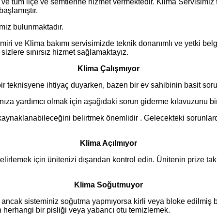
ve tüm ilçe ve semtlerine hizmet vermektedir. Klima Servisimiz t
başlamıştır.
rimiz bulunmaktadır.
miri ve Klima bakımı servisimizde teknik donanımlı ve yetki belg
k sizlere sınırsız hizmet sağlamaktayız.
Klima Çalışmıyor
bir teknisyene ihtiyaç duyarken, bazen bir ev sahibinin basit sor
nıza yardımcı olmak için aşağıdaki sorun giderme kılavuzunu bir
kaynaklanabileceğini belirtmek önemlidir . Gelecekteki sorunlard
Klima Açılmıyor
irlemek için ünitenizi dışarıdan kontrol edin. Ünitenin prize ta
Klima Soğutmuyor
ncak sisteminiz soğutma yapmıyorsa kirli veya bloke edilmiş bir 
herhangi bir pisliği veya yabancı otu temizlemek.