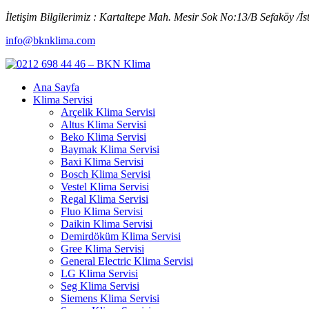
İletişim Bilgilerimiz : Kartaltepe Mah. Mesir Sok No:13/B Sefaköy /İs
info@bknklima.com
Ana Sayfa
Klima Servisi
Arçelik Klima Servisi
Altus Klima Servisi
Beko Klima Servisi
Baymak Klima Servisi
Baxi Klima Servisi
Bosch Klima Servisi
Vestel Klima Servisi
Regal Klima Servisi
Fluo Klima Servisi
Daikin Klima Servisi
Demirdöküm Klima Servisi
Gree Klima Servisi
General Electric Klima Servisi
LG Klima Servisi
Seg Klima Servisi
Siemens Klima Servisi