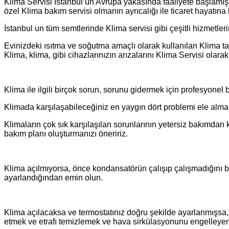
Klima Servisi İstanbul’un Avrupa yakasında faaliyete başlamış 
özel Klima bakım servisi olmanın ayrıcalığı ile ticaret hayatına 
İstanbul un tüm semtlerinde Klima servisi gibi çeşitli hizmetle
Evinizdeki ısıtma ve soğutma amaçlı olarak kullanılan Klima ta
Klima, klima, gibi cihazlarınızın arızalarını Klima Servisi olara
Klima ile ilgili birçok sorun, sorunu gidermek için profesyonel 
Klimada karşılaşabileceğiniz en yaygın dört problemi ele alma
Klimaların çok sık karşılaşılan sorunlarının yetersiz bakımdan 
bakım planı oluşturmanızı öneririz.
Klima açılmıyorsa, önce kondansatörün çalışıp çalışmadığını bel
ayarlandığından emin olun.
Klima açılacaksa ve termostatınız doğru şekilde ayarlanmışsa, a
etmek ve etrafı temizlemek ve hava sirkülasyonunu engelleyen 