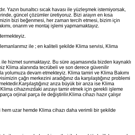
azdır. Yazın bunaltıcı sıcak havası ile yüzleşmek istemiyorsak,
erinde, güncel çözümler üretiyoruz. Bizi arayın en kısa
mizin bizi beğenmesi, her zaman tercih etmesi, bizim için
 bakımı, onarım ve montaj işlemi yapmamaktayız.
dermekteyiz.
manlarımız ile ; en kaliteli şekilde Klima servisi, Klima
rça ile hizmet sunmaktayız. Bu süre aşamasında bizden kaynaklı
miz Klima alanında tecrübeli ve son derece güvenilir
zla yolumuza devam etmekteyiz. Klima tamiri ve Klima Bakımı
isimizin çağrı merkezini aradığınız da karşılaştığınız problemi
ektedir.Karşılaştığınız arıza büyük bir arıza ise Klima
 Klima cihazınızdaki arızayı tamir etmek için gerekli işleme
ça orjinal parça ile değiştirilir.Klima cihazı hazır çalışır
ri hem uzar hemde Klima cihazı daha verimli bir şekilde