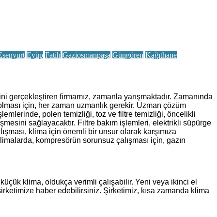
Esenyurt
Eyüp
Fatih
Gaziosmanpaşa
Güngören
Kağıthane
metini gerçekleştiren firmamız, zamanla yarışmaktadır. Zamanında
lı olması için, her zaman uzmanlık gerekir. Uzman çözüm
lerinde, polen temizliği, toz ve filtre temizliği, öncelikli
şmesini sağlayacaktır. Filtre bakım işlemleri, elektrikli süpürge
lışması, klima için önemli bir unsur olarak karşımıza
 klimalarda, kompresörün sorunsuz çalışması için, gazın
çük klima, oldukça verimli çalışabilir. Yeni veya ikinci el
şirketimize haber edebilirsiniz. Şirketimiz, kısa zamanda klima