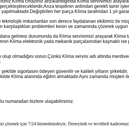
ısınız.Klima cihazınız arızalandığında Klima servisimizi arayarak
piti gerçekleştireceklerdir.Arıza tespitinin ardından gerekli tamir
apılmaktadır.Değiştirilen her parça Klima tarafından 1 yıl garant
e teknolojik imkanlardan son derece faydalanan ekibimiz ile müşte
n karşılaştıkları problemleri kesin ve zamanında çözerek uygun fi
eydana gelmesi durumunda da Klima servisimizi arayarak Klima t
ının Klima elektronik yada mekanik parçalarından kaynaklı ise pa
ı olup olmadığını sorun.Çünkü Klima servisi adı altında merdiven
.
şekilde sigortasını ödeyen güvenilir ve kaliteli yılların şirketidi
ilde Klima alanında eğitim almaktadır.Aynı zamanda müşteri ile i
lu numaradan bizlere ulaşabilirsiniz.
i çözmek için 7/24 hizmetinizdeyiz. Deneyimli ve tecrübeli kadromuzla 