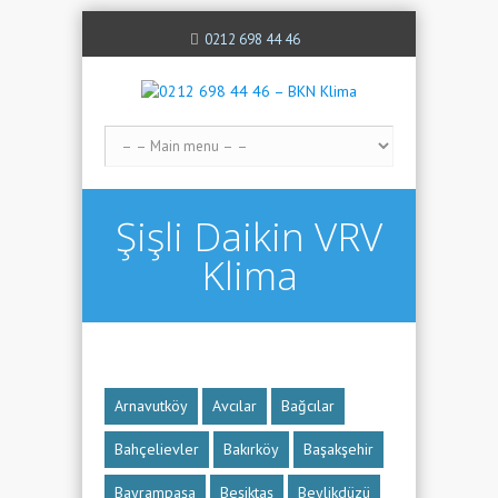
0212 698 44 46
Şişli Daikin VRV
Klima
Arnavutköy
Avcılar
Bağcılar
Bahçelievler
Bakırköy
Başakşehir
Bayrampaşa
Beşiktaş
Beylikdüzü