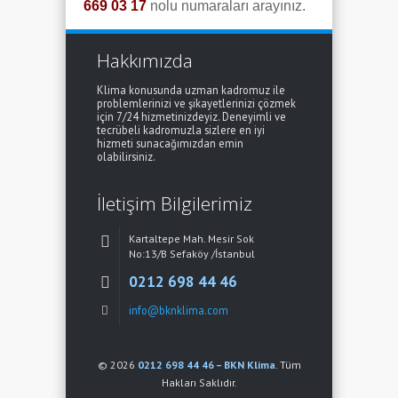
669 03 17
nolu numaraları arayınız.
Hakkımızda
Klima konusunda uzman kadromuz ile
problemlerinizi ve şikayetlerinizi çözmek
için 7/24 hizmetinizdeyiz. Deneyimli ve
tecrübeli kadromuzla sizlere en iyi
hizmeti sunacağımızdan emin
olabilirsiniz.
İletişim Bilgilerimiz
Kartaltepe Mah. Mesir Sok
No:13/B Sefaköy /İstanbul
0212 698 44 46
info@bknklima.com
© 2026
0212 698 44 46 – BKN Klima
. Tüm
Hakları Saklıdır.