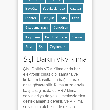
Beyoğlu
Büyükçekmece
Çatalca
Esenler
Esenyurt
Eyüp
Fatih
Gaziosmanpaşa
Güngören
Kağıthane
Küçükçekmece
Sarıyer
Silivri
Şişli
Zeytinburnu
Şişli Daikin VRV Klima
Şişli Daikin VRV Klimalar da her
elektronik cihaz gibi zamana ve
kullanım koşullarına bağlı olarak
arıza gösterebilir. Klima arızalarıyla
karşılaştığınızda da VRV klima
servisleri ya da yetkili merkezlerden
destek almanız gerekir. VRV klima
servisi olarak bizler de uzman