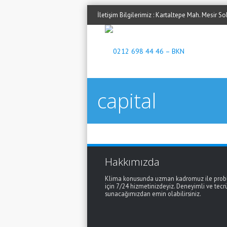
İletişim Bilgilerimiz : Kartaltepe Mah. Mesir 
capital
Hakkımızda
Klima konusunda uzman kadromuz ile proble
için 7/24 hizmetinizdeyiz. Deneyimli ve tecr
sunacağımızdan emin olabilirsiniz.