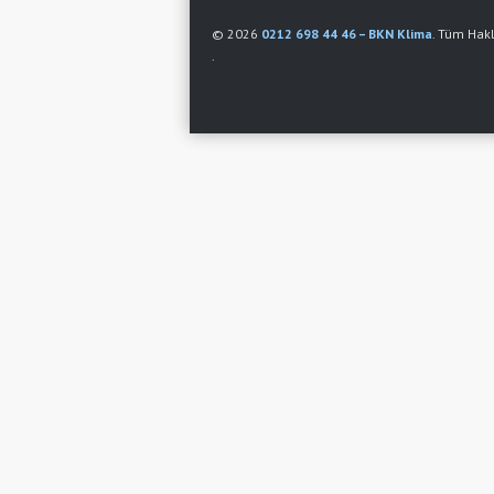
© 2026
0212 698 44 46 – BKN Klima
. Tüm Hakla
.