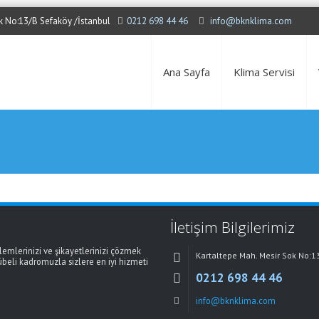
Sok No:13/B Sefaköy /İstanbul
0212 698 44 46
info@bknklima.com
Ana Sayfa
Klima Servisi
İletişim Bilgilerimiz
mlerinizi ve şikayetlerinizi çözmek
Kartaltepe Mah. Mesir Sok No:1
übeli kadromuzla sizlere en iyi hizmeti
0212 698 44 46
info@bknklima.com