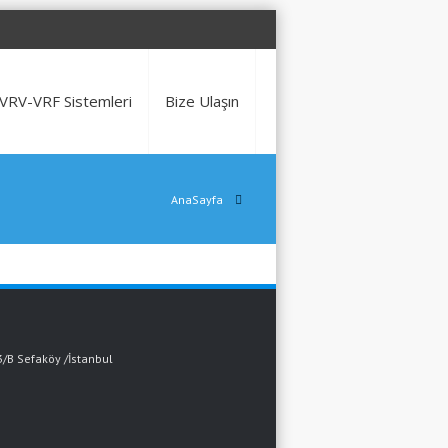
VRV-VRF Sistemleri
Bize Ulaşın
AnaSayfa
3/B Sefaköy /İstanbul