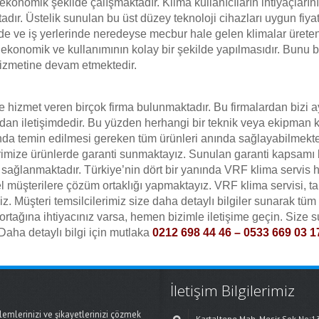
onomik şekilde çalışmaktadır. Klima kullanıcıların ihtiyaçların
r. Üstelik sunulan bu üst düzey teknoloji cihazları uygun fiyatl
erde ve iş yerlerinde neredeyse mecbur hale gelen klimalar ürete
er ekonomik ve kullanımının kolay bir şekilde yapılmasıdır. Bunu b
hizmetine devam etmektedir.
izmet veren birçok firma bulunmaktadır. Bu firmalardan bizi ayı
ından iletişimdedir. Bu yüzden herhangi bir teknik veya ekipman
a temin edilmesi gereken tüm ürünleri anında sağlayabilmekte
rimize ürünlerde garanti sunmaktayız. Sunulan garanti kapsamı
 sağlanmaktadır. Türkiye’nin dört bir yanında VRF klima servis
l müşterilere çözüm ortaklığı yapmaktayız. VRF klima servisi, t
siniz. Müşteri temsilcilerimiz size daha detaylı bilgiler sunarak tüm
tağına ihtiyacınız varsa, hemen bizimle iletişime geçin. Size s
Daha detaylı bilgi için mutlaka
0212 698 44 46 – 0533 669 03 1
İletişim Bilgilerimiz
mlerinizi ve şikayetlerinizi çözmek
Kartaltepe Mah. Mesir Sok No:1