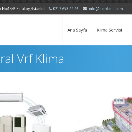
Sok No:13/B Sefaköy /İstanbul
0212 698 44 46
info@bknklima.com
Ana Sayfa
Klima Servisi
ral Vrf Klima