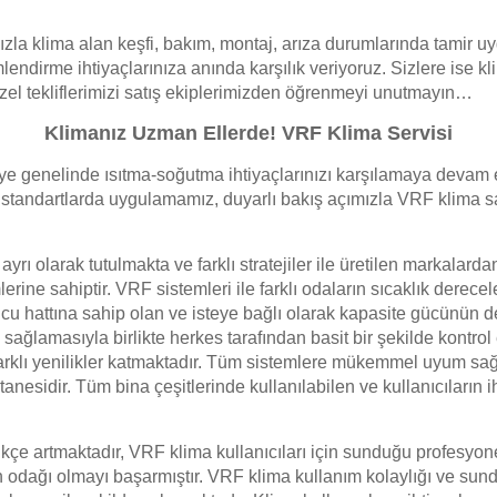
ızla klima alan keşfi, bakım, montaj, arıza durumlarında tamir 
mlendirme ihtiyaçlarınıza anında karşılık veriyoruz. Sizlere ise k
 özel tekliflerimizi satış ekiplerimizden öğrenmeyi unutmayın…
Klimanız Uzman Ellerde! VRF Klima Servisi
ye genelinde ısıtma-soğutma ihtiyaçlarınızı karşılamaya devam
ı standartlarda uygulamamız, duyarlı bakış açımızla VRF klima sa
ayrı olarak tutulmakta ve farklı stratejiler ile üretilen markalar
erine sahiptir. VRF sistemleri ile farklı odaların sıcaklık derecele
utucu hattına sahip olan ve isteye bağlı olarak kapasite gücünün 
ğlamasıyla birlikte herkes tarafından basit bir şekilde kontrol ed
arklı yenilikler katmaktadır. Tüm sistemlere mükemmel uyum sağla
anesidir. Tüm bina çeşitlerinde kullanılabilen ve kullanıcıların i
kçe artmaktadır, VRF klima kullanıcıları için sunduğu profesyon
cih odağı olmayı başarmıştır. VRF klima kullanım kolaylığı ve sun