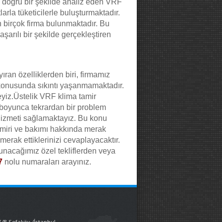
ı doğru bir şekilde analiz eden VRF
arla tüketicilerle buluşturmaktadır.
n birçok firma bulunmaktadır. Bu
aşarılı bir şekilde gerçekleştiren
ran özelliklerden biri, firmamız
 konusunda sıkıntı yaşanmamaktadır.
yiz.Üstelik VRF klima tamir
 boyunca tekrardan bir problem
 hizmeti sağlamaktayız. Bu konu
amiri ve bakımı hakkında merak
 merak ettiklerinizi cevaplayacaktır.
unacağımız özel tekliflerden veya
7
nolu numaraları arayınız.
3/B Sefaköy /İstanbul