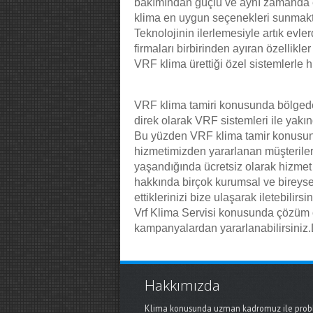
bakımından güçlü ve aynı zamanda ek
klima en uygun seçenekleri sunmaktadı
Teknolojinin ilerlemesiyle artık evl
firmaları birbirinden ayıran özellikl
VRF klima ürettiği özel sistemlerle 
VRF klima tamiri konusunda bölgede h
direk olarak VRF sistemleri ile yak
Bu yüzden VRF klima tamir konusund
hizmetimizden yararlanan müşterile
yaşandığında ücretsiz olarak hizmet
hakkında birçok kurumsal ve bireyse
ettiklerinizi bize ulaşarak iletebilir
Vrf Klima Servisi konusunda çözüm or
kampanyalardan yararlanabilirsiniz.
Hakkımızda
Klima konusunda uzman kadromuz ile proble