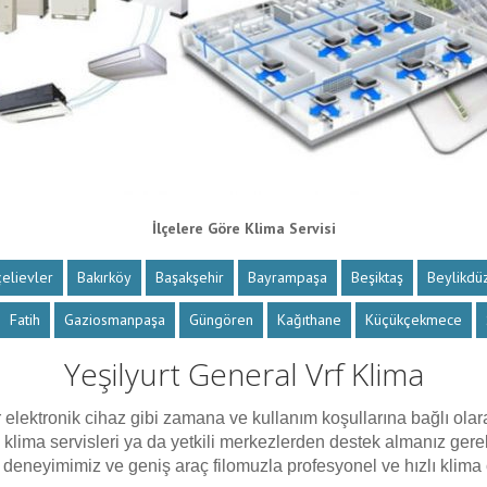
İlçelere Göre Klima Servisi
elievler
Bakırköy
Başakşehir
Bayrampaşa
Beşiktaş
Beylikdü
Fatih
Gaziosmanpaşa
Güngören
Kağıthane
Küçükçekmece
Yeşilyurt General Vrf Klima
 elektronik cihaz gibi zamana ve kullanım koşullarına bağlı olara
 klima servisleri ya da yetkili merkezlerden destek almanız gerek
l deneyimimiz ve geniş araç filomuzla profesyonel ve hızlı klim