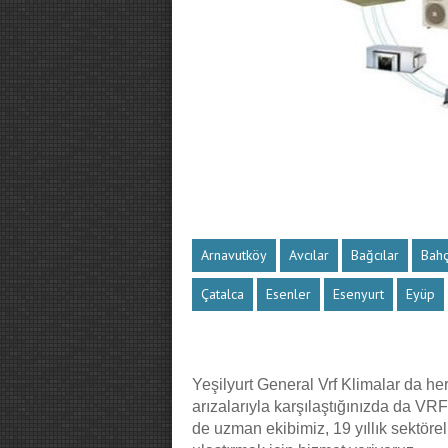
Arnavutköy
Avcılar
Bağcılar
Bahç
Çatalca
Esenler
Esenyurt
Eyüp
Yeşilyurt General Vrf Klimalar da her
arızalarıyla karşılaştığınızda da VRF
de uzman ekibimiz, 19 yıllık sektöre