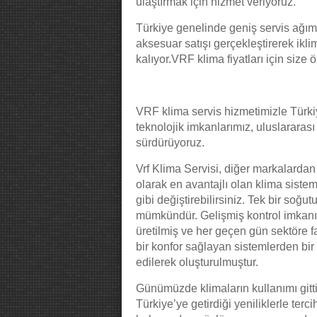
ulaştırmak için hizmet veriyoruz.
Türkiye genelinde geniş servis ağım
aksesuar satışı gerçekleştirerek ikli
kalıyor.VRF klima fiyatları için size
VRF klima servis hizmetimizle Türki
teknolojik imkanlarımız, uluslararas
sürdürüyoruz.
Vrf Klima Servisi, diğer markalardan 
olarak en avantajlı olan klima sisteml
gibi değiştirebilirsiniz. Tek bir soğ
mümkündür. Gelişmiş kontrol imkanı sa
üretilmiş ve her geçen gün sektöre f
bir konfor sağlayan sistemlerden bir t
edilerek oluşturulmuştur.
Günümüzde klimaların kullanımı gitti
Türkiye’ye getirdiği yeniliklerle ter