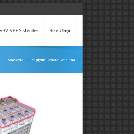
VRV-VRF Sistemleri
Bize Ulaşın
AnaSayfa
Yeşilyurt General Vrf Klima