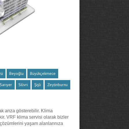
zü
Beyoğlu
Büyükçekmece
Sarıyer
Silivri
Şişli
Zeytinburnu
k arıza gösterebilir. Klima
ir. VRF klima servisi olarak bizler
a çözümlerini yaşam alanlarınıza