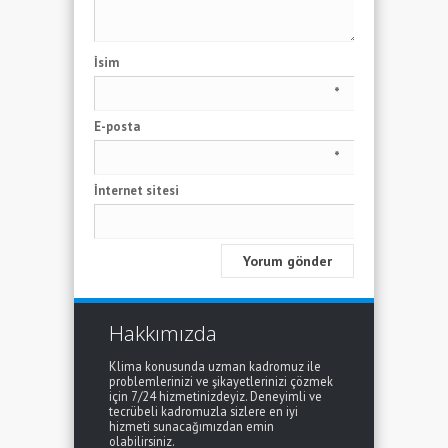
İsim
*
E-posta
*
İnternet sitesi
Hakkımızda
Klima konusunda uzman kadromuz ile
problemlerinizi ve şikayetlerinizi çözmek
için 7/24 hizmetinizdeyiz. Deneyimli ve
tecrübeli kadromuzla sizlere en iyi
hizmeti sunacağımızdan emin
olabilirsiniz.