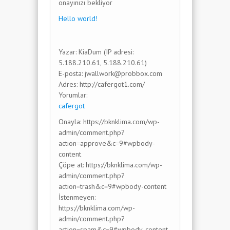
onayınızı bekliyor
Hello world!
Yazar: KiaDum (IP adresi:
5.188.210.61, 5.188.210.61)
E-posta: jwallwork@probbox.com
Adres: http://cafergot1.com/
Yorumlar:
cafergot
Onayla: https://bknklima.com/wp-
admin/comment.php?
action=approve&c=9#wpbody-
content
Çöpe at: https://bknklima.com/wp-
admin/comment.php?
action=trash&c=9#wpbody-content
İstenmeyen:
https://bknklima.com/wp-
admin/comment.php?
action=spam&c=9#wpbody-content