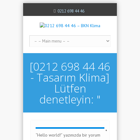
0212 698 44 46
[0212 698 44 46
- Tasarım Klima]
Lütfen
denetleyin: "
*
“Hello world!” yazınızda bir yorum