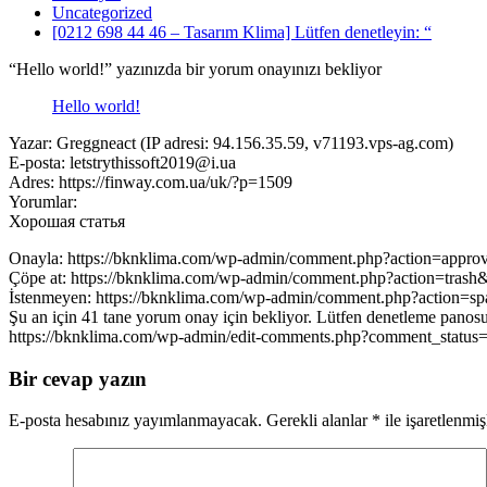
Uncategorized
[0212 698 44 46 – Tasarım Klima] Lütfen denetleyin: “
“Hello world!” yazınızda bir yorum onayınızı bekliyor
Hello world!
Yazar: Greggneact (IP adresi: 94.156.35.59, v71193.vps-ag.com)
E-posta: letstrythissoft2019@i.ua
Adres: https://finway.com.ua/uk/?p=1509
Yorumlar:
Хорошая статья
Onayla: https://bknklima.com/wp-admin/comment.php?action=appr
Çöpe at: https://bknklima.com/wp-admin/comment.php?action=tras
İstenmeyen: https://bknklima.com/wp-admin/comment.php?action=
Şu an için 41 tane yorum onay için bekliyor. Lütfen denetleme panosu
https://bknklima.com/wp-admin/edit-comments.php?comment_statu
Bir cevap yazın
E-posta hesabınız yayımlanmayacak.
Gerekli alanlar
*
ile işaretlenmiş