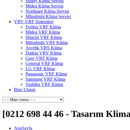
Sunny Klima Servisi
Midea Klima Servisi
Northaire Klima Servisi
Mitsubishi Klima Servisi
VRV-VRF Sistemleri
Fujitsu VRF Klima
Midea VRF Klima
Hitachi VRF Klima
Mitsubishi VRF Klima
Arçelik VRS Klima
Daikin VRV Klima
Gree VRF Klima
General VRF Klima
LG VRF Klima
Panasonic VRF Klima
Samsung VRF Klima
Toshiba VRF Klima
Bize Ulaşın
[0212 698 44 46 - Tasarım Klima
AnaSayfa