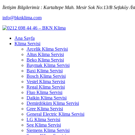
İletişim Bilgilerimiz : Kartaltepe Mah. Mesir Sok No:13/B Sefaköy /İs
info@bknklima.com
Ana Sayfa
Klima Servisi
Arçelik Klima Servisi
Altus Klima Servisi
Beko Klima Servisi
Baymak Klima Servisi
Baxi Klima Servisi
Bosch Klima Servisi
Vestel Klima Servisi
Regal Klima Servisi
Fluo Klima Servisi
Daikin Klima Servisi
Demirdöküm Klima Servisi
Gree Klima Servisi
General Electric Klima Servisi
LG Klima Servisi
Seg Klima Servisi
Siemens Klima Servisi