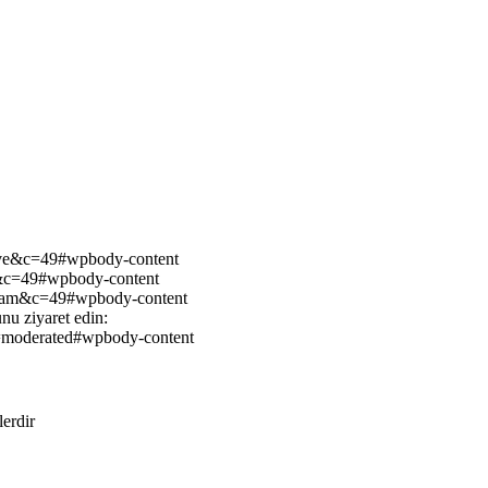
ove&c=49#wpbody-content
h&c=49#wpbody-content
spam&c=49#wpbody-content
nu ziyaret edin:
s=moderated#wpbody-content
lerdir