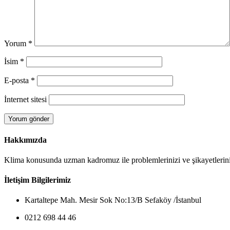
Yorum
*
İsim
*
E-posta
*
İnternet sitesi
Hakkımızda
Klima konusunda uzman kadromuz ile problemlerinizi ve şikayetleriniz
İletişim Bilgilerimiz
Kartaltepe Mah. Mesir Sok No:13/B Sefaköy /İstanbul
0212 698 44 46